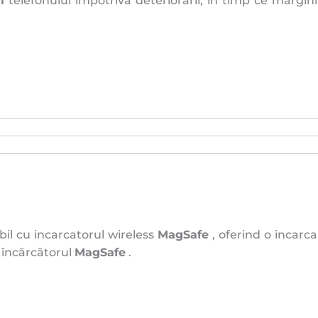
l
telefonului împotriva deteriorării, în timp ce margini
il cu incarcatorul wireless
MagSafe
, oferind o incarca
a încărcătorul
MagSafe
.