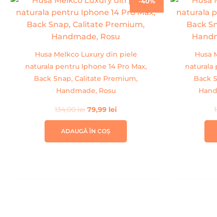
-40%
inițial
curent
a
este:
fost:
79,99 lei.
134,00 lei.
Husa Melkco Luxury din piele
Husa M
naturala pentru Iphone 14 Pro Max,
naturala
Back Snap, Calitate Premium,
Back S
Handmade, Rosu
Hand
134,00
lei
79,99
lei
ADAUGĂ ÎN COȘ