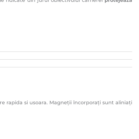
le ridicate din jurul obiectivului camerei
protejează
re rapida si usoara. Magneții încorporați sunt aliniați