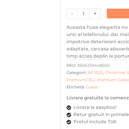
4G
Round
-
+
Patch
Aceasta husa eleganta nu n
Classic
unic al telefonului, dar ma
Logo,
impotriva deteriorarii acci
Magsafe,
adaptate, carcasa absoarbe
Hardcase,
timp acces deplin la portur
Maro
SKU:
3666339448950
Categorii:
BF2025
,
Christmas S
PremiumCELL Premium Collec
Etichetă:
Guess
Livrare gratuita la comenzi
Livrare la easybox!
Retur gratuit in primele
Pretul include TVA