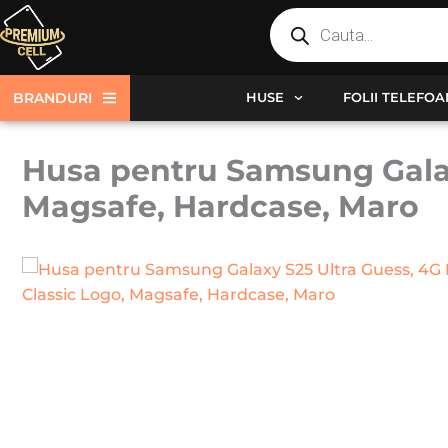
Products
Skip
search
to
content
BRANDURI
HUSE
FOLII TELEFO
Husa pentru Samsung Galax
Magsafe, Hardcase, Maro