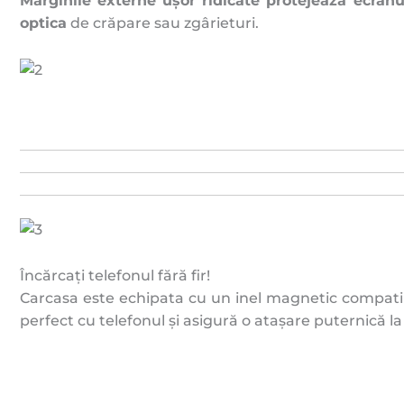
Marginile externe ușor ridicate
protejează ecranu
optica
de crăpare sau zgârieturi.
Încărcați telefonul fără fir!
Carcasa este echipata cu un inel magnetic compatib
perfect cu telefonul și asigură o atașare puternică l