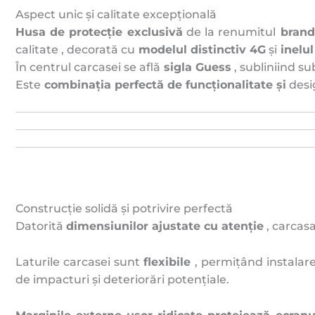
Aspect unic și calitate excepțională
Husa de protecție exclusivă
de la renumitul
brand
calitate , decorată cu
modelul distinctiv 4G
și
inelu
În centrul carcasei se află
sigla Guess
, subliniind su
Este
combinația perfectă de funcționalitate și
desig
Construcție solidă și potrivire perfectă
Datorită
dimensiunilor ajustate cu atenție
, carcasa
Laturile carcasei sunt
flexibile
, permițând instalare
de impacturi și deteriorări potențiale.