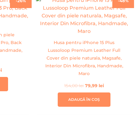
-26%
-48%
curent
inițial
curent
este:
a
este:
99,00 lei.
fost:
79,99 lei.
ei.
154,00 lei.
n piele
 Pro, Back
Husa pentru iPhone 15 Plus
 Handmade,
Lussoloop Premium Leather Full
Cover din piele naturala, Magsafe,
Interior Din Microfibra, Handmade,
ei
Maro
154,00
lei
79,99
lei
ADAUGĂ ÎN COȘ