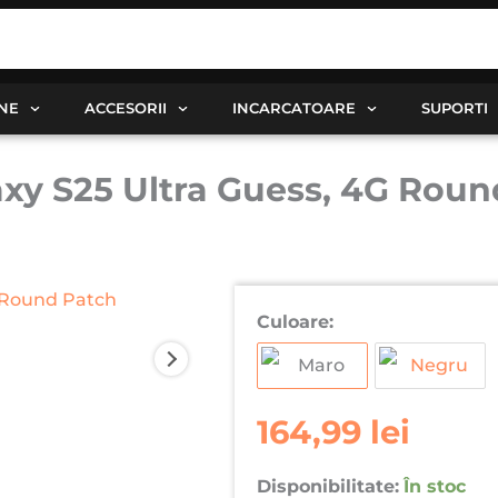
ANE
ACCESORII
INCARCATOARE
SUPORTI
y S25 Ultra Guess, 4G Round
Cantitate
Culoare:
Husa
pentru
Samsung
Galaxy
164,99
lei
S25
Ultra
Disponibilitate:
În stoc
Guess,