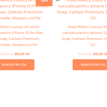
-26%
inițial
curent
inițial
a
este:
a
fost:
99,00 lei.
fost:
134,00 lei.
134,00 l
elkco Luxury din piele
Husa Melkco Luxury di
 pentru iPhone 13 Pro Max,
naturala pentru Iphone 13
nap, Calitate Premium,
Snap, Calitate Premium,
made, Albastru inchis
Gri
134,00
lei
99,00
lei
134,00
lei
99,00
l
ADAUGĂ ÎN COȘ
ADAUGĂ ÎN COȘ