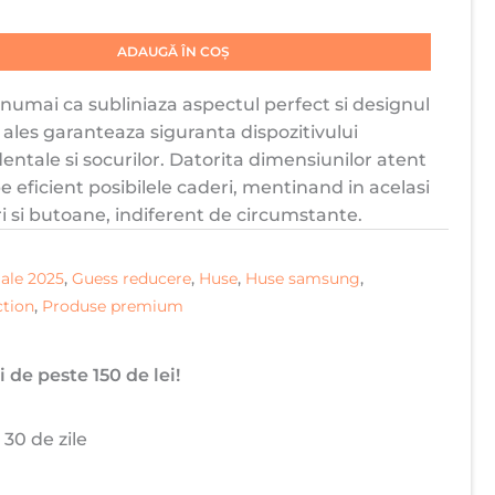
ADAUGĂ ÎN COȘ
umai ca subliniaza aspectul perfect si designul
i ales garanteaza siguranta dispozitivului
dentale si socurilor. Datorita dimensiunilor atent
 eficient posibilele caderi, mentinand in acelasi
i si butoane, indiferent de circumstante.
ale 2025
,
Guess reducere
,
Huse
,
Huse samsung
,
tion
,
Produse premium
 de peste 150 de lei!
 30 de zile