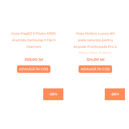
Husa MagEZ 3 Pitaka 600D,
Husa Melkco Luxury din
Aramida Samsung Z Flip 5
piele naturala pentru
Overture
Airpods Pro/Airpods Pro 2,
Finisaj Mat, Calitate
359,00
lei
124,00
lei
Premium, Handmade,
Negru
ADAUGĂ ÎN COȘ
ADAUGĂ ÎN COȘ
Prețul
Prețul
Prețul
Prețul
-26%
-26%
inițial
curent
inițial
curent
a
este:
a
este:
fost:
99,00 lei.
fost:
99,00 lei
134,00 lei.
134,00 lei.