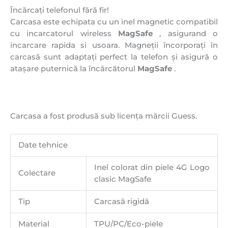
Încărcați telefonul fără fir!
Carcasa este echipata cu un inel magnetic compatibil
cu incarcatorul wireless
MagSafe
, asigurand o
incarcare rapida si usoara. Magneții încorporați în
carcasă sunt adaptați perfect la telefon și asigură o
atașare puternică la încărcătorul
MagSafe
.
Carcasa a fost produsă sub licența mărcii Guess.
Date tehnice
Inel colorat din piele 4G Logo
Colectare
clasic MagSafe
Tip
Carcasă rigidă
Material
TPU/PC/Eco-piele