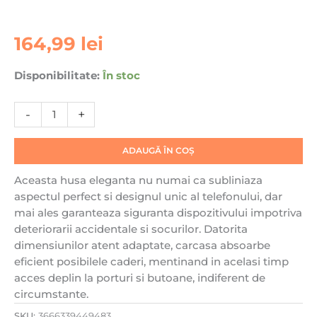
Cantitate
164,99
lei
Husa
pentru
Disponibilitate:
În stoc
Samsung
Galaxy
-
+
S25
Guess,
4G
ADAUGĂ ÎN COȘ
Colored
Aceasta husa eleganta nu numai ca subliniaza
Ring
aspectul perfect si designul unic al telefonului, dar
Classic
mai ales garanteaza siguranta dispozitivului impotriva
Logo,
deteriorarii accidentale si socurilor. Datorita
Magsafe,
dimensiunilor atent adaptate, carcasa absoarbe
Hardcase,
eficient posibilele caderi, mentinand in acelasi timp
Negru
acces deplin la porturi si butoane, indiferent de
circumstante.
SKU:
3666339449483