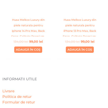
Husa Melkco Luxury din
Husa Melkco Luxury din
piele naturala pentru
piele naturala pentru
Iphone 14 Pro Max, Back
iPhone 13 Pro Max, Back
Snap, Calitate Premium,
Snap, Calitate Premium,
134,00
lei
99,00
lei
134,00
lei
99,00
lei
Handmade, Gri
Handmade, Albastru inchis
ADAUGĂ ÎN COȘ
ADAUGĂ ÎN COȘ
INFORMATII UTILE
Livrare
Politica de retur
Formular de retur