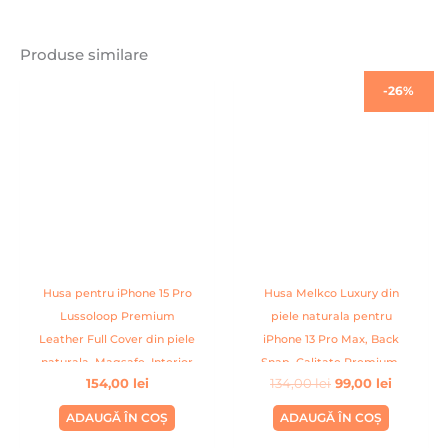
Produse similare
Prețul
Prețul
-26%
inițial
curent
a
este:
fost:
99,00 lei
134,00 lei.
Husa pentru iPhone 15 Pro
Husa Melkco Luxury din
Lussoloop Premium
piele naturala pentru
Leather Full Cover din piele
iPhone 13 Pro Max, Back
naturala, Magsafe, Interior
Snap, Calitate Premium,
154,00
lei
134,00
lei
99,00
lei
Din Microfibra, Handmade,
Handmade, Visiniu
Albastru
ADAUGĂ ÎN COȘ
ADAUGĂ ÎN COȘ