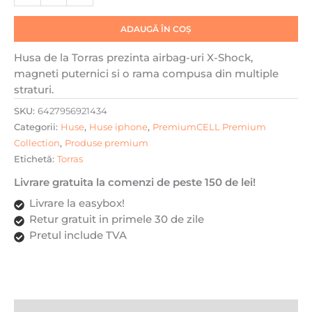
Incarcare
wireless,
ADAUGĂ ÎN COȘ
Inel
rotativ,
Husa de la Torras prezinta airbag-uri X-Shock,
Calitate
magneti puternici si o rama compusa din multiple
premium,
straturi.
Transparenta
SKU:
6427956921434
Categorii:
Huse
,
Huse iphone
,
PremiumCELL Premium
Collection
,
Produse premium
Etichetă:
Torras
Livrare gratuita la comenzi de peste 150 de lei!
Livrare la easybox!
Retur gratuit in primele 30 de zile
Pretul include TVA