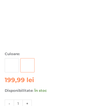
Cantitate
Culoare:
Husa
pentru
iPhone
17
199,99
lei
Torras
Ostand
Disponibilitate:
În stoc
R
Fitness
Series,
-
+