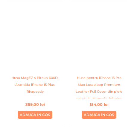
Husa MagEZ 4 Pitaka 600D,
Husa pentru iPhone 15 Pro
Aramida iPhone 15 Plus
Max Lussoloop Premium
Rhapsody
Leather Full Cover din piele
naturala, Magsafe, Interior
359,00
lei
154,00
lei
Din Microfibra, Handmade,
Portocaliu
ADAUGĂ ÎN COȘ
ADAUGĂ ÎN COȘ