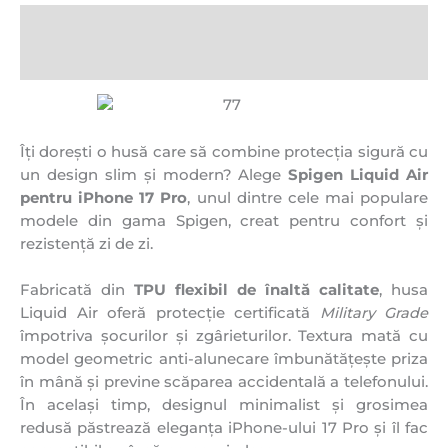
Descriere
Recenzii (0)
Îți dorești o husă care să combine protecția sigură cu
un design slim și modern? Alege
Spigen Liquid Air
pentru iPhone 17 Pro
, unul dintre cele mai populare
modele din gama Spigen, creat pentru confort și
rezistență zi de zi.
Fabricată din
TPU flexibil de înaltă calitate
, husa
Liquid Air oferă protecție certificată
Military Grade
împotriva șocurilor și zgârieturilor. Textura mată cu
model geometric anti-alunecare îmbunătățește priza
în mână și previne scăparea accidentală a telefonului.
În același timp, designul minimalist și grosimea
redusă păstrează eleganța iPhone-ului 17 Pro și îl fac