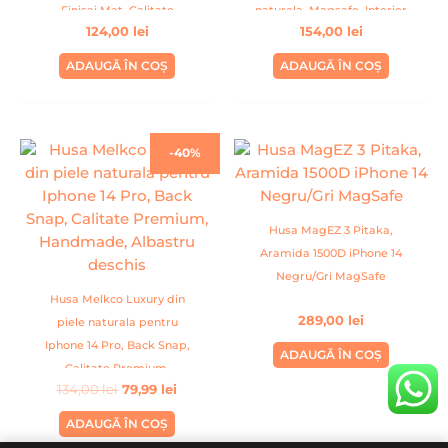
Finisaj Mat, Calitate
naturala, Magsafe, Interior
124,00
lei
154,00
lei
Premium, Handmade,
Din Microfibra, Handmade,
Negru
Fuchsia
ADAUGĂ ÎN COȘ
ADAUGĂ ÎN COȘ
Prețul
Prețul
-40%
inițial
curent
a
este:
fost:
79,99 lei.
134,00 lei.
Husa MagEZ 3 Pitaka,
Aramida 1500D iPhone 14
Negru/Gri MagSafe
Husa Melkco Luxury din
289,00
lei
piele naturala pentru
Iphone 14 Pro, Back Snap,
ADAUGĂ ÎN COȘ
Calitate Premium,
134,00
lei
79,99
lei
Handmade, Albastru
deschis
ADAUGĂ ÎN COȘ