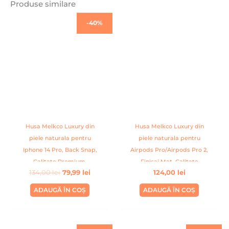
Produse similare
Prețul
Prețul
-40%
inițial
curent
a
este:
fost:
79,99 lei.
134,00 lei.
Husa Melkco Luxury din
Husa Melkco Luxury din
piele naturala pentru
piele naturala pentru
Iphone 14 Pro, Back Snap,
Airpods Pro/Airpods Pro 2,
Calitate Premium,
Finisaj Mat, Calitate
134,00
lei
79,99
lei
124,00
lei
Handmade, Albastru
Premium, Handmade, Mov
deschis
ADAUGĂ ÎN COȘ
ADAUGĂ ÎN COȘ