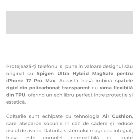
Descriere
Recenzii (0)
Protejează-ți telefonul și pune în valoare designul său
original cu
Spigen Ultra Hybrid MagSafe pentru
iPhone 17 Pro Max
. Această husă îmbină
spatele
rigid din policarbonat transparent
cu
rama flexibilă
din TPU
, oferind un echilibru perfect între protecție și
estetică.
Colțurile sunt echipate cu tehnologia
Air Cushion
,
care absoarbe șocurile în caz de cădere și reduce
riscul de avarie. Datorită sistemului magnetic integrat,
husa este complet compatibilă cu toate