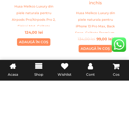
Husa Melkco Luxury din
piele naturala pentru
Husa Melkco Luxury din
Airpods Pro/Airpods Pro 2,
piele naturala pentru
Finisaj Mat, Calitate
iPhone 13 Pro Max, Back
124,00
lei
Premium, Handmade, Gri
Snap, Calitate Premium,
134,00
lei
99,00
lei
Handmade, Albastru inchis
ADAUGĂ ÎN COȘ
ADAUGĂ ÎN COȘ
Acasa
Shop
Wishlist
Cont
Cos
INFORMATII UTILE
LEGAL
Livrare
Termeni & Conditii
Politica de retur
Confidentialitate
Formular de retur
Politica Cookies
Garanție și conformitate