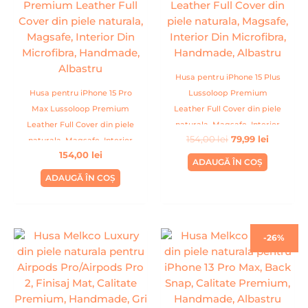
fost:
79,99 lei.
154,00 lei.
Husa pentru iPhone 15 Plus
Husa pentru iPhone 15 Pro
Lussoloop Premium
Max Lussoloop Premium
Leather Full Cover din piele
Leather Full Cover din piele
naturala, Magsafe, Interior
154,00
lei
79,99
lei
naturala, Magsafe, Interior
Din Microfibra, Handmade,
154,00
lei
Din Microfibra, Handmade,
Albastru
ADAUGĂ ÎN COȘ
Albastru
ADAUGĂ ÎN COȘ
Prețul
Prețul
-26%
inițial
curent
a
este:
fost:
99,00 lei
134,00 lei.