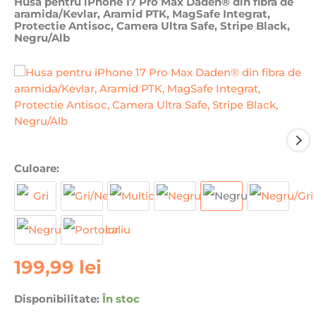
Husa pentru iPhone 17 Pro Max Daden® din fibra de
aramida/Kevlar, Aramid PTK, MagSafe Integrat,
Protectie Antisoc, Camera Ultra Safe, Stripe Black,
Negru/Alb
Cantitate
Culoare:
Husa
pentru
iPhone
17
Pro
199,99
lei
Max
Daden®
din
Disponibilitate:
În stoc
fibra