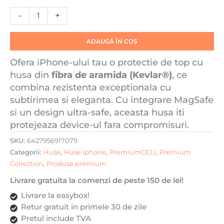
de
-
+
aramida/Kevlar,
Aramid
ADAUGĂ ÎN COȘ
PTK,
MagSafe
Ofera iPhone-ului tau o protectie de top cu
Integrat,
husa din
fibra de aramida (Kevlar®)
, ce
Protectie
combina rezistenta exceptionala cu
Antisoc,
subtirimea si eleganta. Cu integrare MagSafe
Camera
si un design ultra-safe, aceasta husa iti
Ultra
protejeaza device-ul fara compromisuri.
Safe,
Stripe
SKU:
6427956917079
Black,
Categorii:
Huse
,
Huse iphone
,
PremiumCELL Premium
Negru/Alb
Collection
,
Produse premium
Livrare gratuita la comenzi de peste 150 de lei!
Livrare la easybox!
Retur gratuit in primele 30 de zile
Pretul include TVA