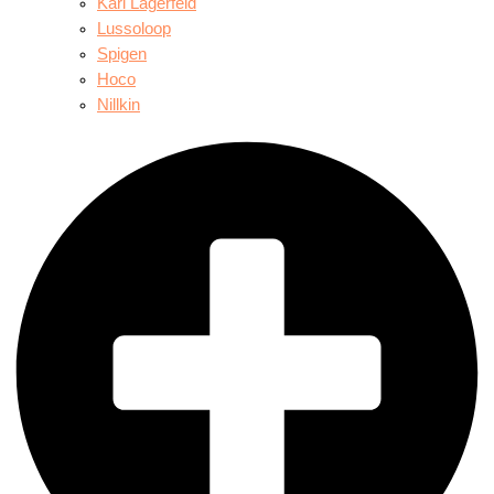
Karl Lagerfeld
Lussoloop
Spigen
Hoco
Nillkin