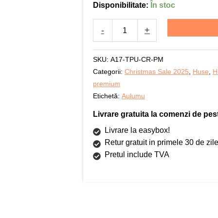
Disponibilitate:
În stoc
Aulumu
A17
-
+
Frosted,
TPU
rezistent,
SKU:
A17-TPU-CR-PM
Compatibila
Categorii:
Christmas Sale 2025
,
Huse
,
H
MagSafe,
premium
Efect
Etichetă:
Aulumu
fosforescent,
Livrare gratuita la comenzi de pest
Protectie
Camera,
Livrare la easybox!
Butoane
Retur gratuit in primele 30 de zil
aluminiu,
Pretul include TVA
Racire
activa
CoolHyper,
Protectie
premium,