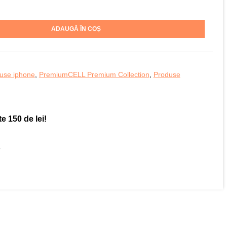
ADAUGĂ ÎN COȘ
use iphone
,
PremiumCELL Premium Collection
,
Produse
e 150 de lei!
e