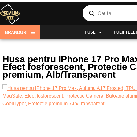
Skip
Products
search
to
content
BRANDURI
HUSE
FOLII TEL
Husa pentru iPhone 17 Pro Max
Efect fosforescent, Protectie 
premium, Alb/Transparent