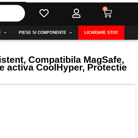
0
Cart
I
PIESE SI COMPONENTE
LICHIDARE STOC
stent, Compatibila MagSafe,
e activa CoolHyper, Protectie