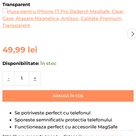
Transparent
Prețul
Prețul
Prețul
Prețul
Prețul
Prețul
inițial
inițial
inițial
curent
curent
curent
a
a
a
este:
este:
este:
fost:
fost:
fost:
79,99 lei.
79,99 lei.
99,00 lei.
134,00 lei.
134,00 lei.
134,00 lei.
Cantitate
49,99
lei
Husa
pentru
Disponibilitate:
În stoc
iPhone
17
-
+
Pro
Daden®
MagSafe,
ADAUGĂ ÎN COȘ
Clear
Case,
Se potriveste perfect cu telefonul
Atasare
Sporeste semnificativ protectia telefonului
Magnetica,
Functioneaza perfect cu accesoriile MagSafe
Antisoc,