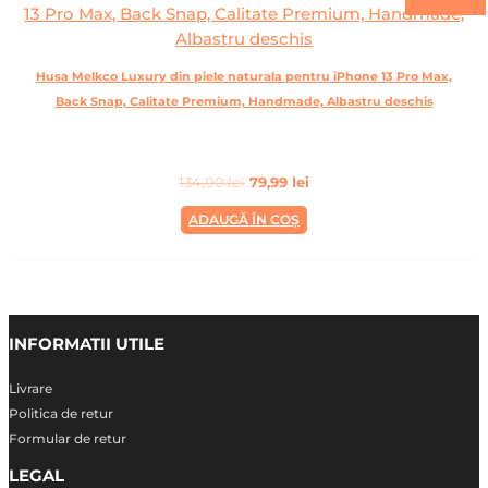
Husa Melkco Luxury din piele naturala pentru iPhone 13 Pro Max,
Back Snap, Calitate Premium, Handmade, Albastru deschis
134,00
lei
79,99
lei
ADAUGĂ ÎN COȘ
INFORMATII UTILE
Livrare
Politica de retur
Formular de retur
LEGAL