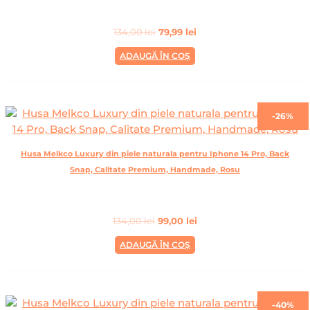
134,00
lei
79,99
lei
ADAUGĂ ÎN COȘ
-26%
Husa Melkco Luxury din piele naturala pentru Iphone 14 Pro, Back
Snap, Calitate Premium, Handmade, Rosu
134,00
lei
99,00
lei
ADAUGĂ ÎN COȘ
-40%