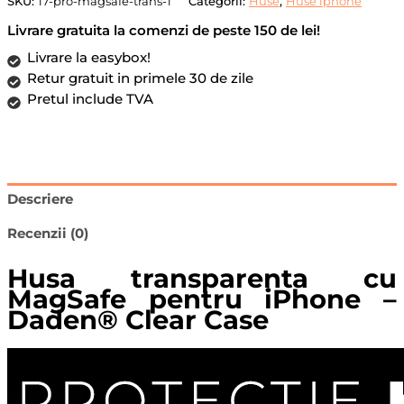
Calitate
SKU:
17-pro-magsafe-trans-1
Categorii:
Huse
,
Huse iphone
Premium,
Livrare gratuita la comenzi de peste 150 de lei!
Transparent
Livrare la easybox!
Retur gratuit in primele 30 de zile
Pretul include TVA
Descriere
Recenzii (0)
Husa transparenta cu
MagSafe pentru iPhone –
Daden® Clear Case