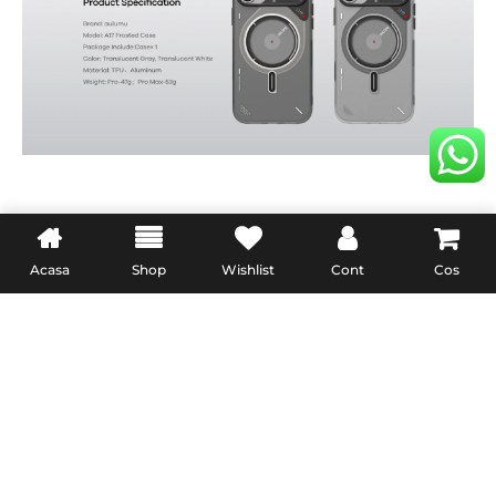
Produse similare
Acasa
Shop
Wishlist
Cont
Cos
Husa MagEZ 4 Pitaka 600D
, Aramida iPhone 15 Plus
Overture MagSafe
359,00
lei
Husa pentru iPhone 15 Pro
Max Lussoloop Premium
ADAUGĂ ÎN COȘ