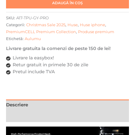
Compatibila
ADAUGĂ ÎN COȘ
MagSafe,
Efect
SKU:
A17-TPU-GY-PRO
fosforescent,
Categorii:
Christmas Sale 2025
,
Huse
,
Huse iphone
,
Protectie
PremiumCELL Premium Collection
,
Produse premium
Camera,
Etichetă:
Aulumu
Butoane
aluminiu,
Livrare gratuita la comenzi de peste 150 de lei!
Racire
Livrare la easybox!
activa
Retur gratuit in primele 30 de zile
CoolHyper,
Pretul include TVA
Protectie
premium,
Gri/Transparent
Descriere
Recenzii (0)