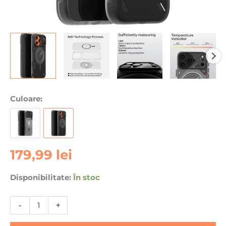
Cantitate
Culoare:
Husa
pentru
iPhone
17
179,99
lei
Pro,
Aulumu
Disponibilitate:
În stoc
A17
Frosted,
TPU
-
+
rezistent,