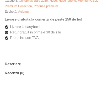
Categorii:
Christmas Sale 2025
,
Huse
,
Huse iphone
,
PremiumCELL
aramida,
Premium Collection
,
Produse premium
Ultra
Etichetă:
Aulumu
slim,
Livrare gratuita la comenzi de peste 150 de lei!
compatibila
MagSafe,
Livrare la easybox!
Racire
Retur gratuit in primele 30 de zile
activa
Pretul include TVA
CoolHyper,
Cadru
camera
din
Descriere
Aluminiu,
Design
Recenzii (0)
rezistent
la
socuri,
Disipare
caldura,
Protectie