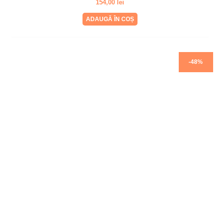
154,00
lei
ADAUGĂ ÎN COȘ
-48%