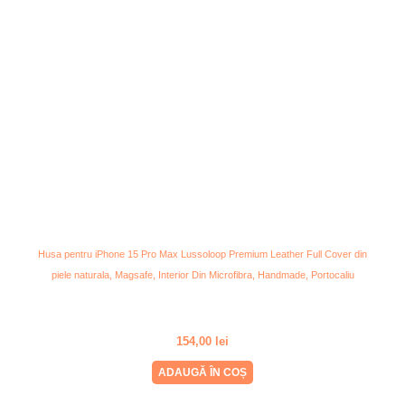
Husa pentru iPhone 15 Pro Max Lussoloop Premium Leather Full Cover din
piele naturala, Magsafe, Interior Din Microfibra, Handmade, Portocaliu
154,00
lei
ADAUGĂ ÎN COȘ