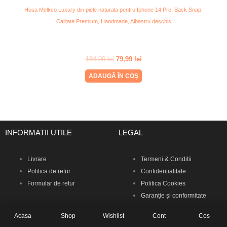
Husa Melkco Luxury din piele naturala pentru Iphone 14 Pro, Back Snap,
Calitate Premium, Handmade, Albastru deschis
134,00
lei
79,99
lei
ADAUGĂ ÎN COȘ
INFORMATII UTILE
LEGAL
Livrare
Termeni & Conditii
Politica de retur
Confidentialitate
Formular de retur
Politica Cookies
Garanție și conformitate
Acasa
Shop
Wishlist
Cont
Cos