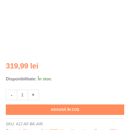
Cantitate
319,99
lei
Husa
pentru
Disponibilitate:
În stoc
iPhone
17
-
+
Air
Aulumu
A17
ADAUGĂ ÎN COȘ
din
fibra
SKU:
A17-AF-BK-AIR
de