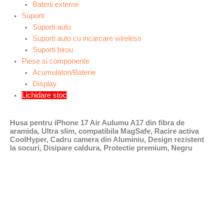
Baterii externe
Suporti
Suporti auto
Suporti auto cu incarcare wireless
Suporti birou
Piese si componente
Acumulatori/Baterie
Display
Lichidare stoc
Husa pentru iPhone 17 Air Aulumu A17 din fibra de
aramida, Ultra slim, compatibila MagSafe, Racire activa
CoolHyper, Cadru camera din Aluminiu, Design rezistent
la socuri, Disipare caldura, Protectie premium, Negru
Prețul
Prețul
Prețul
Prețul
inițial
inițial
curent
curent
a
a
este:
este:
fost:
fost:
79,99 lei.
79,99 lei.
154,00 lei.
134,00 lei.