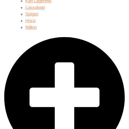
Karl Lagerfeld
Lussoloop
Spigen
Hoco
Nillkin