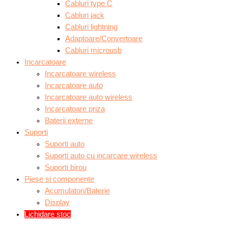
Cabluri type C
Cabluri jack
Cabluri lightning
Adaptoare/Convertoare
Cabluri microusb
Incarcatoare
Incarcatoare wireless
Incarcatoare auto
Incarcatoare auto wireless
Incarcatoare priza
Baterii externe
Suporti
Suporti auto
Suporti auto cu incarcare wireless
Suporti birou
Piese si componente
Acumulatori/Baterie
Display
Lichidare stoc