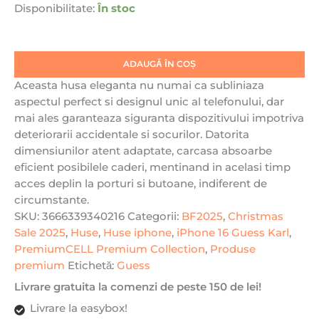
Disponibilitate:
În stoc
iPhone
16
Pro
ADAUGĂ ÎN COȘ
Max
Guess,
Aceasta husa eleganta nu numai ca subliniaza
New
aspectul perfect si designul unic al telefonului, dar
4G
mai ales garanteaza siguranta dispozitivului impotriva
Triangle,
deteriorarii accidentale si socurilor. Datorita
Hardcase,
dimensiunilor atent adaptate, carcasa absoarbe
Negru
eficient posibilele caderi, mentinand in acelasi timp
acces deplin la porturi si butoane, indiferent de
circumstante.
SKU:
3666339340216
Categorii:
BF2025
,
Christmas
Sale 2025
,
Huse
,
Huse iphone
,
iPhone 16 Guess Karl
,
PremiumCELL Premium Collection
,
Produse
premium
Etichetă:
Guess
Livrare gratuita la comenzi de peste 150 de lei!
Livrare la easybox!