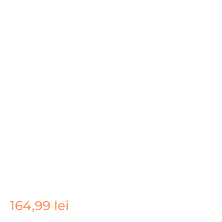
Cantitate
164,99
lei
Husa
pentru