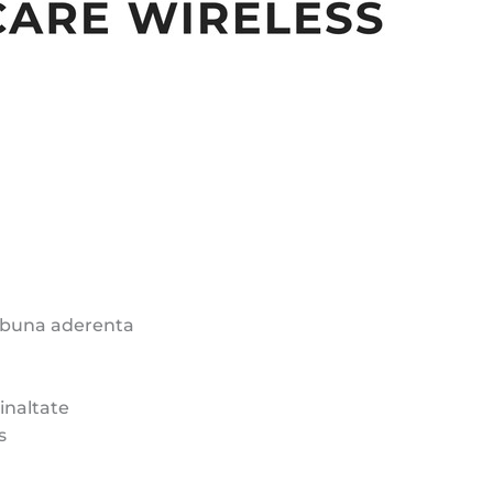
i buna aderenta
inaltate
s