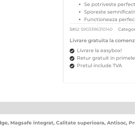
Se potriveste perfect
Edge,
Sporeste semnificati
Magsafe
Functioneaza perfec
integrat,
Calitate
SKU:
5903396310140
Categor
superioara,
Livrare gratuita la comenzi
Antisoc,
Livrare la easybox!
Protectie
Retur gratuit in primele
colturi,
Pretul include TVA
Transparenta
cu
margini
Albastre
 Magsafe integrat, Calitate superioara, Antisoc, Pro