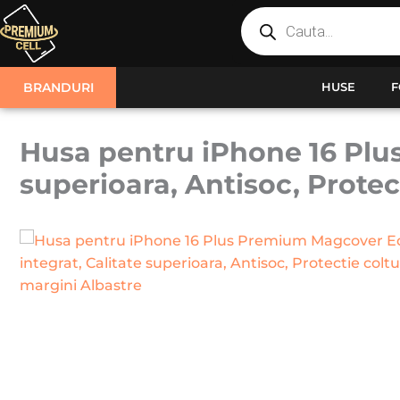
Products
Skip
search
to
content
BRANDURI
HUSE
F
Husa pentru iPhone 16 Plu
superioara, Antisoc, Protec