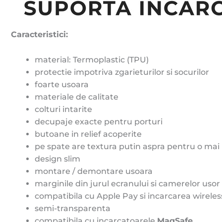
Caracteristici:
material: Termoplastic (TPU)
protectie impotriva zgarieturilor si socurilor
foarte usoara
materiale de calitate
colturi intarite
decupaje exacte pentru porturi
butoane in relief acoperite
pe spate are textura putin aspra pentru o ma
design slim
montare / demontare usoara
marginile din jurul ecranului si camerelor usor 
compatibila cu Apple Pay si incarcarea wireles
semi-transparenta
compatibila cu incarcatoarele
MagSafe