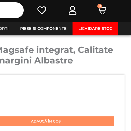
0
Cart
ORTI
PIESE SI COMPONENTE
LICHIDARE STOC
gsafe integrat, Calitate
 margini Albastre
ADAUGĂ ÎN COȘ