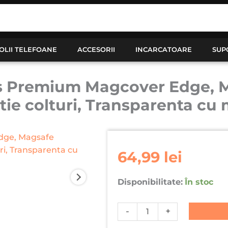
OLII TELEFOANE
ACCESORII
INCARCATOARE
SUP
s Premium Magcover Edge, Ma
tie colturi, Transparenta cu
Cantitate
Husa
64,99
lei
pentru
iPhone
Disponibilitate:
În stoc
16
Plus
-
+
Premium
Magcover