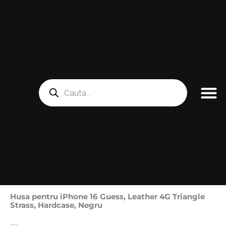
Skip
to
content
Products
search
Husa pentru iPhone 16 Guess, Leather 4G Triangle
Strass, Hardcase, Negru