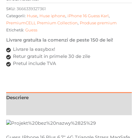
SKU:
3666339327361
Categorii:
Huse
,
Huse iphone
,
iPhone 16 Guess Karl
,
PremiumCELL Premium Collection
,
Produse premium
Etichetă:
Guess
Livrare gratuita la comenzi de peste 150 de lei!
Livrare la easybox!
Retur gratuit in primele 30 de zile
Pretul include TVA
Descriere
Recenzii (0)
Guess IPhone 16 Plus 6.7″ 4G Triangle Strass MagSafe