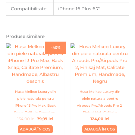
Compatibilitate
iPhone 16 Plus 6.7″
Produse similare
Prețul
Prețul
-40%
inițial
curent
a
este:
fost:
79,99 lei.
134,00 lei.
Husa Melkco Luxury din
Husa Melkco Luxury din
piele naturala pentru
piele naturala pentru
iPhone 13 Pro Max, Back
Airpods Pro/Airpods Pro 2,
Snap, Calitate Premium,
Finisaj Mat, Calitate
134,00
lei
79,99
lei
124,00
lei
Handmade, Albastru
Premium, Handmade,
deschis
Negru
ADAUGĂ ÎN COȘ
ADAUGĂ ÎN COȘ