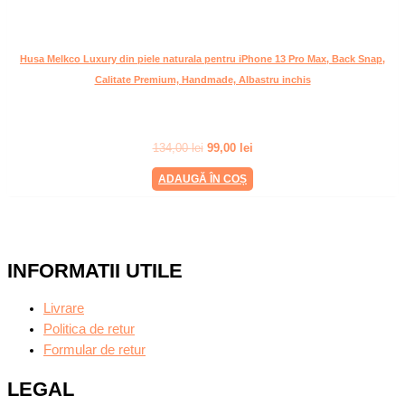
Husa Melkco Luxury din piele naturala pentru iPhone 13 Pro Max, Back Snap,
Calitate Premium, Handmade, Albastru inchis
134,00
lei
99,00
lei
ADAUGĂ ÎN COȘ
INFORMATII UTILE
Livrare
Politica de retur
Formular de retur
LEGAL