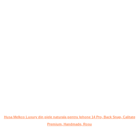
Husa Melkco Luxury din piele naturala pentru Iphone 14 Pro, Back Snap, Calitate
Premium, Handmade, Rosu