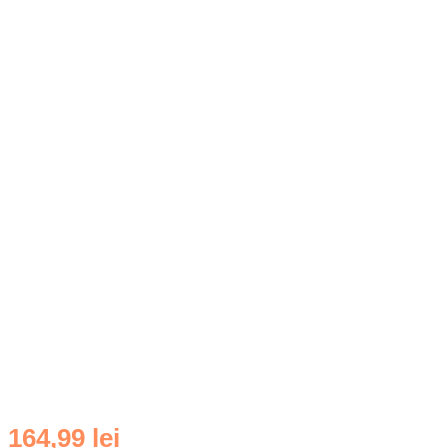
Cantitate
164,99
lei
Husa