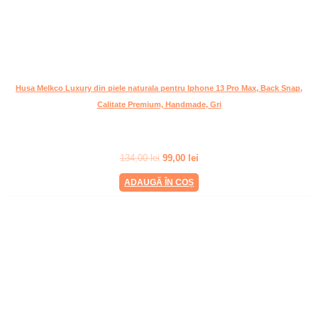
Husa Melkco Luxury din piele naturala pentru Iphone 13 Pro Max, Back Snap,
Calitate Premium, Handmade, Gri
134,00
lei
99,00
lei
ADAUGĂ ÎN COȘ