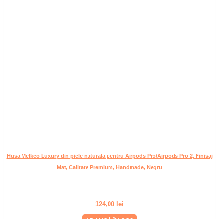
Husa Melkco Luxury din piele naturala pentru Airpods Pro/Airpods Pro 2, Finisaj
Mat, Calitate Premium, Handmade, Negru
124,00
lei