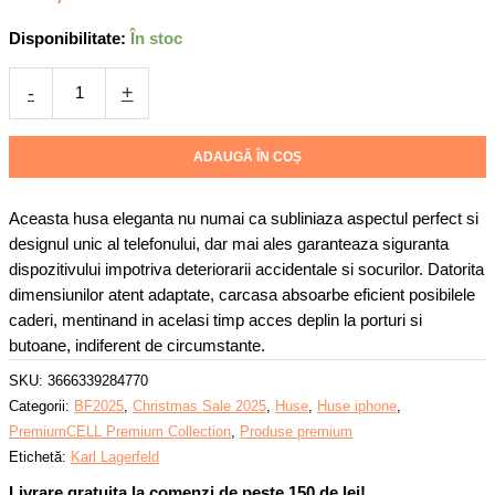
pentru
Disponibilitate:
În stoc
iPhone
15
-
+
Pro
Max
Karl
ADAUGĂ ÎN COȘ
Lagerfeld,
IML
Aceasta husa eleganta nu numai ca subliniaza aspectul perfect si
Metal
designul unic al telefonului, dar mai ales garanteaza siguranta
Karl&Choupette
dispozitivului impotriva deteriorarii accidentale si socurilor. Datorita
Head
dimensiunilor atent adaptate, carcasa absoarbe eficient posibilele
MagSafe,
caderi, mentinand in acelasi timp acces deplin la porturi si
Negru
butoane, indiferent de circumstante.
SKU:
3666339284770
Categorii:
BF2025
,
Christmas Sale 2025
,
Huse
,
Huse iphone
,
PremiumCELL Premium Collection
,
Produse premium
Etichetă:
Karl Lagerfeld
Livrare gratuita la comenzi de peste 150 de lei!