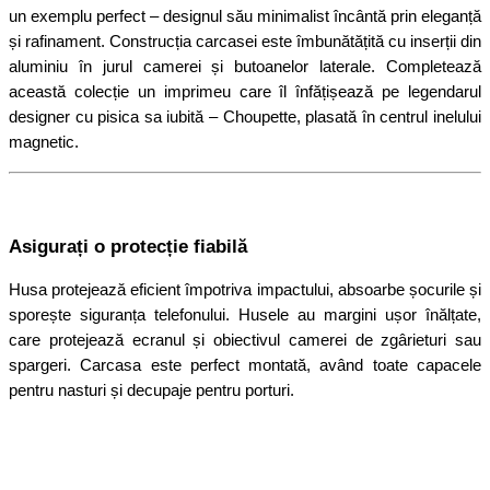
un exemplu perfect – designul său minimalist încântă prin eleganță
și rafinament. Construcția carcasei este îmbunătățită cu inserții din
aluminiu în jurul camerei și butoanelor laterale. Completează
această colecție un imprimeu care îl înfățișează pe legendarul
designer cu pisica sa iubită – Choupette, plasată în centrul inelului
magnetic.
Asigurați o protecție fiabilă
Husa protejează eficient împotriva impactului, absoarbe șocurile și
sporește siguranța telefonului. Husele au margini ușor înălțate,
care protejează ecranul și obiectivul camerei de zgârieturi sau
spargeri. Carcasa este perfect montată, având toate capacele
pentru nasturi și decupaje pentru porturi.