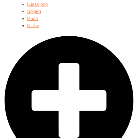
Lussoloop
Spigen
Hoco
Nillkin