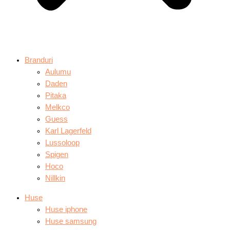
Branduri
Aulumu
Daden
Pitaka
Melkco
Guess
Karl Lagerfeld
Lussoloop
Spigen
Hoco
Nillkin
Huse
Huse iphone
Huse samsung