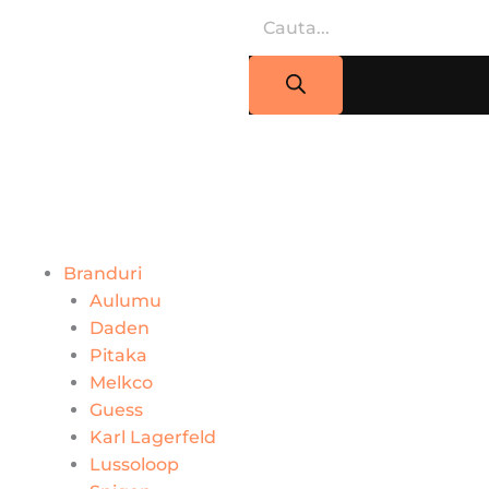
Skip
Products
to
search
content
Branduri
Aulumu
Daden
Pitaka
Melkco
Guess
Karl Lagerfeld
Lussoloop