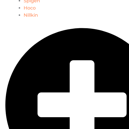
Spigen
Hoco
Nillkin