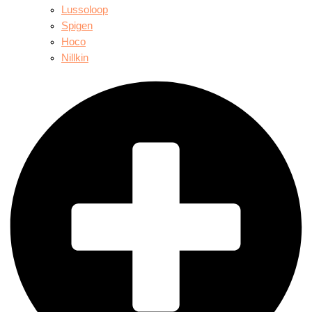
Lussoloop
Spigen
Hoco
Nillkin