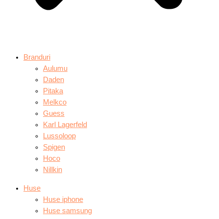
Branduri
Aulumu
Daden
Pitaka
Melkco
Guess
Karl Lagerfeld
Lussoloop
Spigen
Hoco
Nillkin
Huse
Huse iphone
Huse samsung