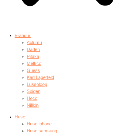
Branduri
Aulumu
Daden
Pitaka
Melkco
Guess
Karl Lagerfeld
Lussoloop
Spigen
Hoco
Nillkin
Huse
Huse iphone
Huse samsung