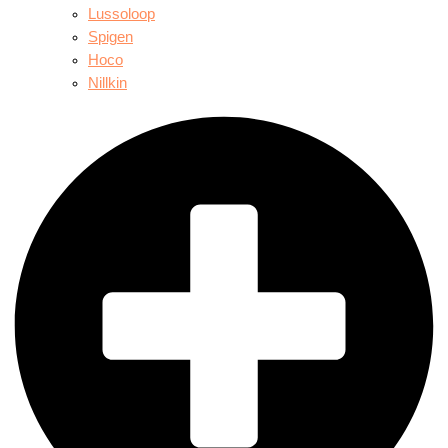
Lussoloop
Spigen
Hoco
Nillkin