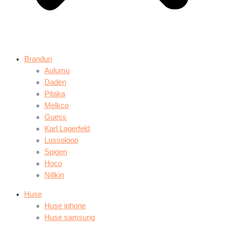
Branduri
Aulumu
Daden
Pitaka
Melkco
Guess
Karl Lagerfeld
Lussoloop
Spigen
Hoco
Nillkin
Huse
Huse iphone
Huse samsung