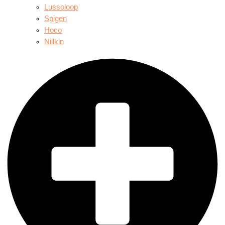
Lussoloop
Spigen
Hoco
Nillkin