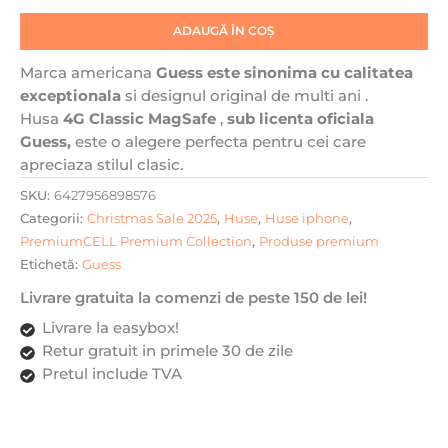
MagSafe,
ADAUGĂ ÎN COȘ
Incarcare
wireless,
Marca americana
Guess este sinonima cu
calitatea
Maro
exceptionala
si designul original de multi ani .
Husa
4G Classic MagSafe
,
sub licenta oficiala
Guess,
este o alegere perfecta pentru cei care
apreciaza stilul clasic.
SKU:
6427956898576
Categorii:
Christmas Sale 2025
,
Huse
,
Huse iphone
,
PremiumCELL Premium Collection
,
Produse premium
Etichetă:
Guess
Livrare gratuita la comenzi de peste 150 de lei!
Livrare la easybox!
Retur gratuit in primele 30 de zile
Pretul include TVA