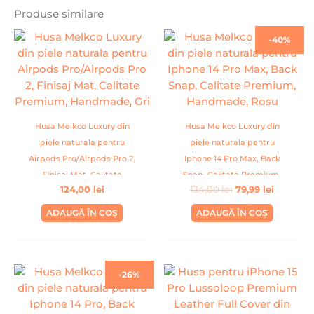
Produse similare
Prețul
Prețul
-40%
inițial
curent
a
este:
fost:
79,99 lei.
134,00 lei.
Husa Melkco Luxury din
Husa Melkco Luxury din
piele naturala pentru
piele naturala pentru
Airpods Pro/Airpods Pro 2,
Iphone 14 Pro Max, Back
Finisaj Mat, Calitate
Snap, Calitate Premium,
124,00
lei
134,00
lei
79,99
lei
Premium, Handmade, Gri
Handmade, Rosu
ADAUGĂ ÎN COȘ
ADAUGĂ ÎN COȘ
Prețul
Prețul
-26%
inițial
curent
a
este:
fost:
99,00 lei.