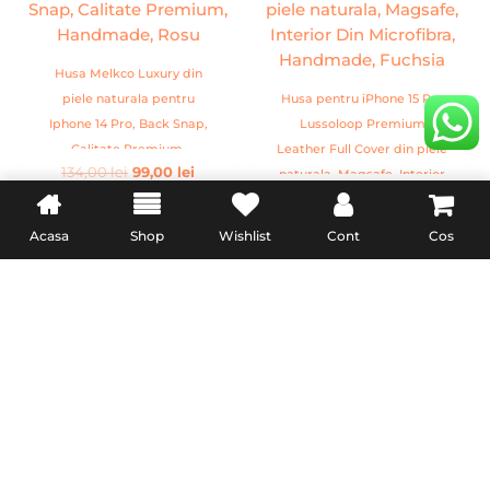
134,00 lei.
Husa Melkco Luxury din
piele naturala pentru
Husa pentru iPhone 15 Pro
Iphone 14 Pro, Back Snap,
Lussoloop Premium
Calitate Premium,
Leather Full Cover din piele
134,00
lei
99,00
lei
Handmade, Rosu
naturala, Magsafe, Interior
154,00
lei
Din Microfibra, Handmade,
ADAUGĂ ÎN COȘ
Fuchsia
ADAUGĂ ÎN COȘ
Acasa
Shop
Wishlist
Cont
Cos
INFORMATII UTILE
LEGAL
Livrare
Termeni & Conditii
Politica de retur
Confidentialitate
Formular de retur
Politica Cookies