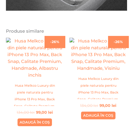
Produse similare
Prețul
Prețul
Prețul
Prețul
-26%
-26%
inițial
curent
inițial
curent
a
este:
a
este:
fost:
99,00 lei.
fost:
99,00 lei
134,00 lei.
134,00 lei.
Husa Melkco Luxury din
Husa Melkco Luxury din
piele naturala pentru
piele naturala pentru
iPhone 13 Pro Max, Back
iPhone 13 Pro Max, Back
Snap, Calitate Premium,
134,00
lei
99,00
lei
Snap, Calitate Premium,
Handmade, Visiniu
134,00
lei
99,00
lei
Handmade, Albastru inchis
ADAUGĂ ÎN COȘ
ADAUGĂ ÎN COȘ