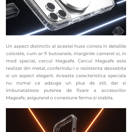
Un aspect distinctiv al acestei huse consta in detaliile
colorate, cum ar fi butoanele, marginile camerei si, in
mod special, cercul Magsafe. Cercul Magsafe este
realizat din metal, conferindu-i o rezistenta deosebita
si un aspect elegant. Aceasta caracteristica speciala
nu numai ca adauga un plus de stil, dar si
imbunatateste puterea de fixare a accesorilor
Magsafe, asigurand o conexiune ferma si stabila.