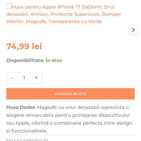
Cantitate
74,99
lei
Husa
pentru
Disponibilitate:
În stoc
Apple
iPhone
-
+
17
DaDen®,
Snur
ADAUGĂ ÎN COȘ
detasabil,
Antisoc,
Husa Daden
Magsafe cu snur detasabil reprezinta o
Protectie
alegere remarcabila pentru protejarea dispozitivului
Superioara,
tau Apple, oferind o combinatie perfecta intre design
Bumper
si functionalitate.
interior,
SKU:
6427956917437