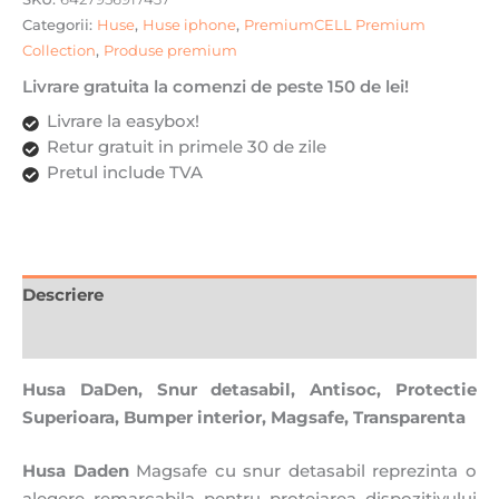
Magsafe,
Categorii:
Huse
,
Huse iphone
,
PremiumCELL Premium
Transparenta
Collection
,
Produse premium
cu
Verde
Livrare gratuita la comenzi de peste 150 de lei!
Livrare la easybox!
Retur gratuit in primele 30 de zile
Pretul include TVA
Descriere
Recenzii (0)
Husa DaDen, Snur detasabil, Antisoc, Protectie
Superioara, Bumper interior, Magsafe, Transparenta
Husa Daden
Magsafe cu snur detasabil reprezinta o