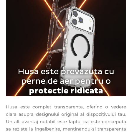
Husa este complet transparenta, oferind o vedere
clara asupra designului original al dispozitivului tau.
Un alt avantaj notabil este faptul ca este conceputa
sa reziste la ingalbenire, mentinandu-si transparenta