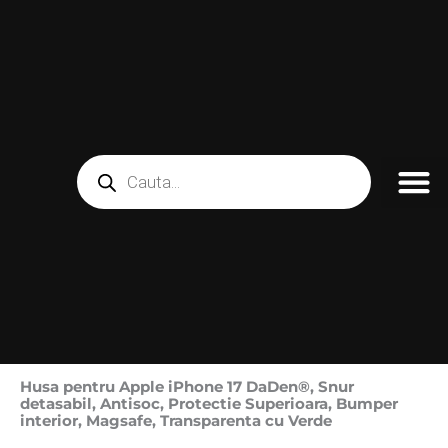
Skip
to
content
Products
search
Husa pentru Apple iPhone 17 DaDen®, Snur
detasabil, Antisoc, Protectie Superioara, Bumper
interior, Magsafe, Transparenta cu Verde