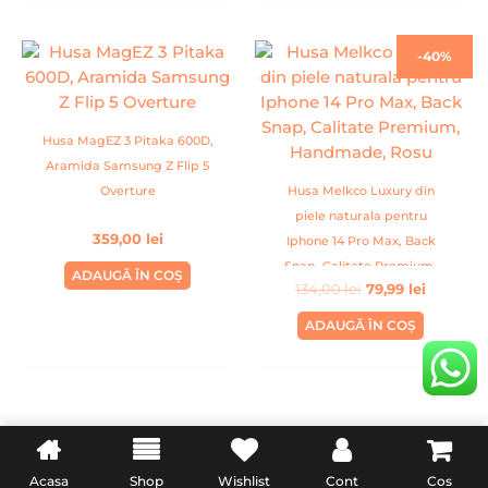
Prețul
Prețul
-40%
inițial
curent
a
este:
fost:
79,99 lei.
134,00 lei.
Husa MagEZ 3 Pitaka 600D,
Aramida Samsung Z Flip 5
Overture
Husa Melkco Luxury din
piele naturala pentru
359,00
lei
Iphone 14 Pro Max, Back
Snap, Calitate Premium,
ADAUGĂ ÎN COȘ
134,00
lei
79,99
lei
Handmade, Rosu
ADAUGĂ ÎN COȘ
INFORMATII UTILE
LEGAL
Acasa
Shop
Wishlist
Cont
Cos