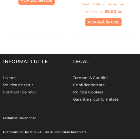
ADAUGĂ ÎN COȘ
Snap, Calitate Premium,
134,00
lei
99,00
lei
Handmade, Albastru inchis
ADAUGĂ ÎN COȘ
INFORMATII UTILE
LEGAL
Livrare
Termeni & Conditii
Politica de retur
Confidentialitate
Formular de retur
Politica Cookies
Garanție și conformitate
reclamatiisal.anpc.ro
PremiumCell.Ro © 2024 • Toate Drepturile Rezervate