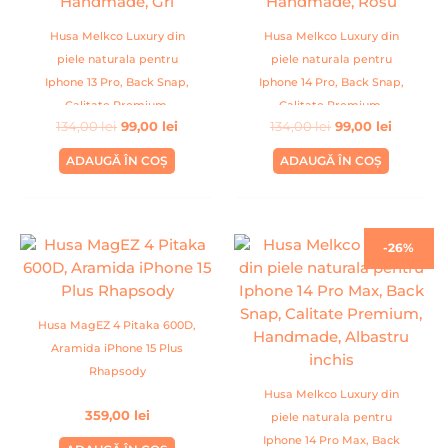
Husa Melkco Luxury din
Husa Melkco Luxury din
piele naturala pentru
piele naturala pentru
Iphone 13 Pro, Back Snap,
Iphone 14 Pro, Back Snap,
Calitate Premium,
Calitate Premium,
134,00
lei
99,00
lei
134,00
lei
99,00
lei
Handmade, Gri
Handmade, Rosu
ADAUGĂ ÎN COȘ
ADAUGĂ ÎN COȘ
Prețul
Prețul
-26%
inițial
curent
a
este:
fost:
99,00 lei
134,00 lei.
Husa MagEZ 4 Pitaka 600D,
Aramida iPhone 15 Plus
Rhapsody
Husa Melkco Luxury din
359,00
lei
piele naturala pentru
Iphone 14 Pro Max, Back