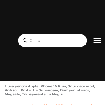
Skip
to
content
Products
search
Husa pentru Apple iPhone 16 Plus, Snur detasabil,
Antisoc, Protectie Superioara, Bumper interior,
Magsafe, Transparenta cu Negru