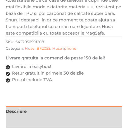
Aceasta serie de carcase de telefoane cuprinde cele
Transparenta
mai flexibile modele datorita materialului rezistent pe
cu
baza de TPU si policarbonat de calitate superioara.
Negru
Snurul detasabil in orice moment te poate ajuta sa
transporti telefonul cu o mai mare lejeritate. Husa
este compatibila cu toate accesorile MagSafe.
SKU:
6427956991208
Categorii:
Huse
,
BF2025
,
Huse iphone
Livrare gratuita la comenzi de peste 150 de lei!
Livrare la easybox!
Retur gratuit in primele 30 de zile
Pretul include TVA
Descriere
Recenzii (0)