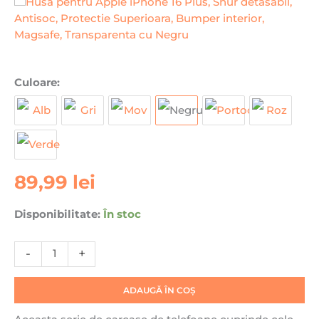
Cantitate
Culoare:
Husa
pentru
Apple
iPhone
16
89,99
lei
Plus,
Snur
detasabil,
Disponibilitate:
În stoc
Antisoc,
Protectie
-
+
Superioara,
Bumper
ADAUGĂ ÎN COȘ
interior,
Magsafe,