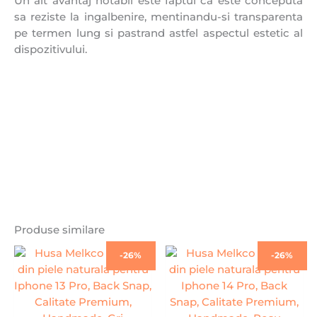
Un alt avantaj notabil este faptul ca este conceputa
sa reziste la ingalbenire, mentinandu-si transparenta
pe termen lung si pastrand astfel aspectul estetic al
dispozitivului.
Produse similare
Prețul
Prețul
Prețul
Prețul
-26%
-26%
inițial
curent
inițial
curent
a
este:
a
este:
fost:
99,00 lei.
fost:
99,00 lei
134,00 lei.
134,00 lei.