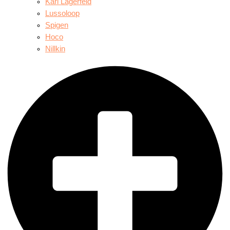
Karl Lagerfeld
Lussoloop
Spigen
Hoco
Nillkin