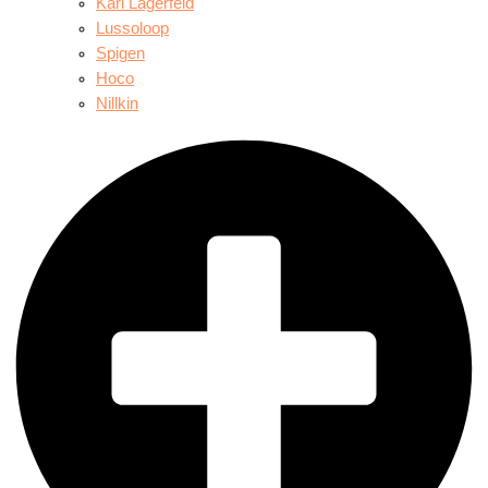
Karl Lagerfeld
Lussoloop
Spigen
Hoco
Nillkin