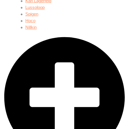
Karl Lagerfeld
Lussoloop
Spigen
Hoco
Nillkin