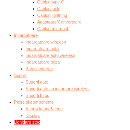
Cabluri type C
Cabluri jack
Cabluri lightning
Adaptoare/Convertoare
Cabluri microusb
Incarcatoare
Incarcatoare wireless
Incarcatoare auto
Incarcatoare auto wireless
Incarcatoare priza
Baterii externe
Suporti
Suporti auto
Suporti auto cu incarcare wireless
Suporti birou
Piese si componente
Acumulatori/Baterie
Display
Lichidare stoc