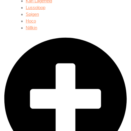
Karl Lagerfeld
Lussoloop
Spigen
Hoco
Nillkin