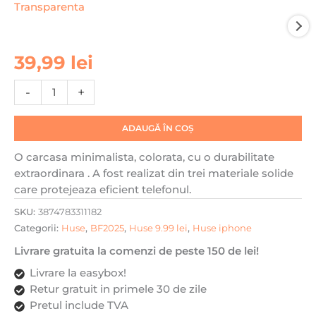
Cantitate
39,99
lei
Husa
Daden®
-
+
Transparent
Clear
ADAUGĂ ÎN COȘ
pentru
iPhone
O carcasa minimalista, colorata, cu o durabilitate
15
extraordinara . A fost realizat din trei materiale solide
Plus,
care protejeaza eficient telefonul.
Protectie
SKU:
3874783311182
la
Categorii:
Huse
,
BF2025
,
Huse 9.99 lei
,
Huse iphone
camera,
Anti
Livrare gratuita la comenzi de peste 150 de lei!
ingalbenire,
Livrare la easybox!
Antisoc,
Retur gratuit in primele 30 de zile
Transparenta
Pretul include TVA