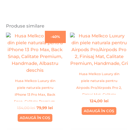
Produse similare
Prețul
Prețul
-40%
inițial
curent
a
este:
fost:
79,99 lei.
134,00 lei.
Husa Melkco Luxury din
Husa Melkco Luxury din
piele naturala pentru
piele naturala pentru
Airpods Pro/Airpods Pro 2,
iPhone 13 Pro Max, Back
Finisaj Mat, Calitate
124,00
lei
Snap, Calitate Premium,
Premium, Handmade, Gri
134,00
lei
79,99
lei
Handmade, Albastru
ADAUGĂ ÎN COȘ
deschis
ADAUGĂ ÎN COȘ