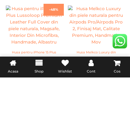
Prețul
Prețul
-48%
inițial
curent
a
este:
fost:
79,99 lei.
154,00 lei.
Husa pentru iPhone 15 Plus
Husa Melkco Luxury din
Lussoloop Premium
piele naturala pentru
Leather Full Cover din piele
Airpods Pro/Airpods Pro 2,
Acasa
Shop
Wishlist
Cont
Cos
naturala, Magsafe, Interior
Finisaj Mat, Calitate
154,00
lei
79,99
lei
124,00
lei
Din Microfibra, Handmade,
Premium, Handmade, Mov
Albastru
ADAUGĂ ÎN COȘ
ADAUGĂ ÎN COȘ
INFORMATII UTILE
LEGAL