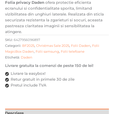
Folia privacy Daden
ofera protectie eficienta
MagicBox,
ecranului si confidentialitate sporita, limitand
Anti-
vizibilitatea din unghiuri laterale. Realizata din sticla
spy,
securizata rezistenta la zgarieturi si socuri, aceasta
9H,
pastreaza claritatea imaginii si sensibilitatea la
Full
atingere.
Glue,
Full
SKU:
6427956096897
Cover,
Categorii:
BF2025
,
Christmas Sale 2025
,
Folii Daden
,
Folii
Aplicator
MagicBox Daden
,
Folii samsung
,
Folii telefoane
automat,
Etichetă:
Daden
Antisoc,
Livrare gratuita la comenzi de peste 150 de lei!
Antizgarieturi,
Margini
Livrare la easybox!
negre
Retur gratuit in primele 30 de zile
Pretul include TVA
Descriere