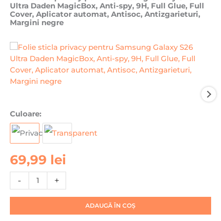
Ultra Daden MagicBox, Anti-spy, 9H, Full Glue, Full
Cover, Aplicator automat, Antisoc, Antizgarieturi,
Margini negre
Cantitate
Culoare:
Folie
sticla
privacy
69,99
lei
pentru
Samsung
-
+
Galaxy
S26
Ultra
ADAUGĂ ÎN COȘ
Daden