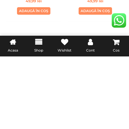
49,99
lei
49,99
lei
ADAUGĂ ÎN COȘ
ADAUGĂ ÎN COȘ
INFORMATII UTILE
LEGAL
Acasa
Shop
Wishlist
Cont
Cos
Livrare
Termeni & Conditii
Politica de retur
Confidentialitate
Formular de retur
Politica Cookies
Garanție și conformitate
reclamatiisal.anpc.ro
PremiumCell.Ro © 2024 • Toate Drepturile Rezervate