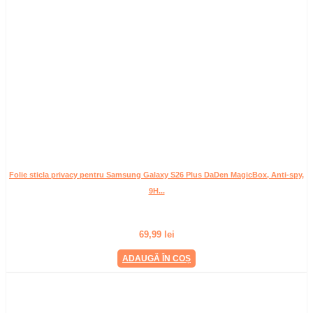
Folie sticla privacy pentru Samsung Galaxy S26 Plus DaDen MagicBox, Anti-spy,
9H...
69,99
lei
ADAUGĂ ÎN COȘ