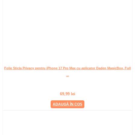
Folie Sticla Privacy pentru iPhone 17 Pro Max cu aplicator Daden MagicBox, Full
...
69,99
lei
ADAUGĂ ÎN COȘ