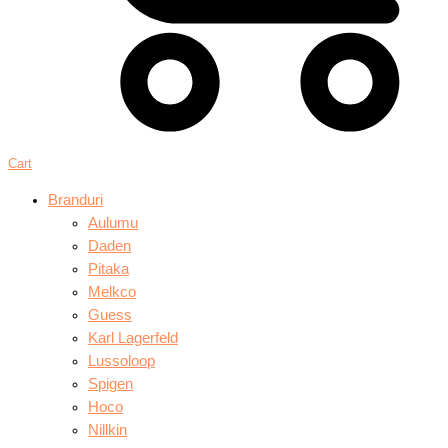
Cart
Branduri
Aulumu
Daden
Pitaka
Melkco
Guess
Karl Lagerfeld
Lussoloop
Spigen
Hoco
Nillkin