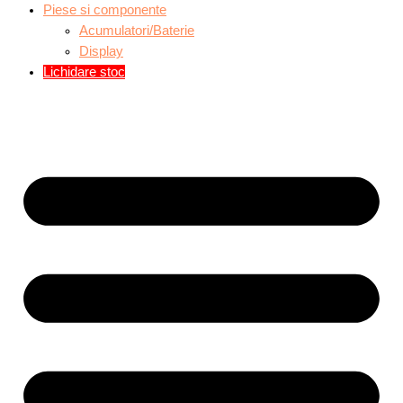
Piese si componente
Acumulatori/Baterie
Display
Lichidare stoc