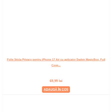
Folie Sticla Privacy pentru iPhone 17 Air cu aplicator Daden MagicBox, Full
Cove...
69,99
lei
ADAUGĂ ÎN COȘ