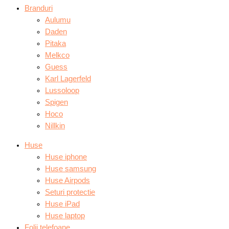
Branduri
Aulumu
Daden
Pitaka
Melkco
Guess
Karl Lagerfeld
Lussoloop
Spigen
Hoco
Nillkin
Huse
Huse iphone
Huse samsung
Huse Airpods
Seturi protectie
Huse iPad
Huse laptop
Folii telefoane