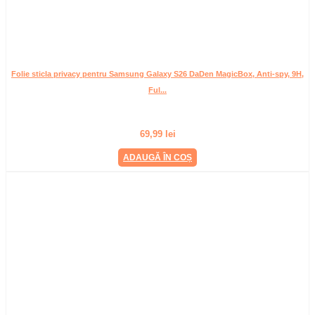
Folie sticla privacy pentru Samsung Galaxy S26 DaDen MagicBox, Anti-spy, 9H,
Ful...
69,99
lei
ADAUGĂ ÎN COȘ