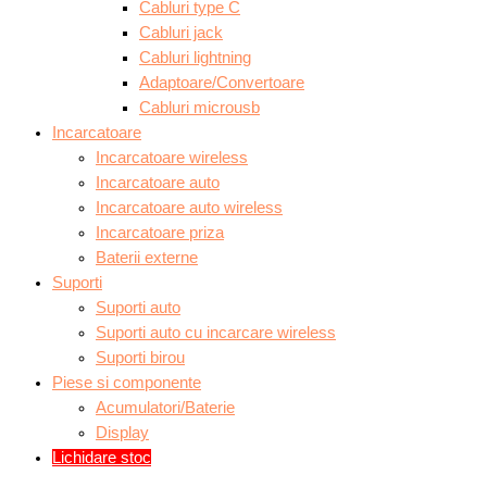
Cabluri type C
Cabluri jack
Cabluri lightning
Adaptoare/Convertoare
Cabluri microusb
Incarcatoare
Incarcatoare wireless
Incarcatoare auto
Incarcatoare auto wireless
Incarcatoare priza
Baterii externe
Suporti
Suporti auto
Suporti auto cu incarcare wireless
Suporti birou
Piese si componente
Acumulatori/Baterie
Display
Lichidare stoc