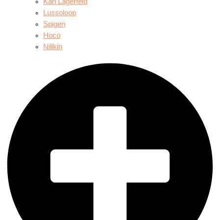
Karl Lagerfeld
Lussoloop
Spigen
Hoco
Nillkin