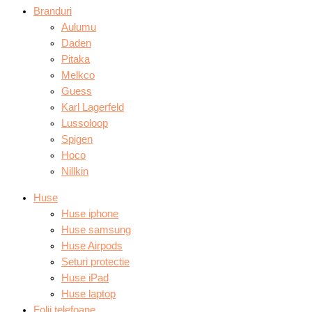
Branduri
Aulumu
Daden
Pitaka
Melkco
Guess
Karl Lagerfeld
Lussoloop
Spigen
Hoco
Nillkin
Huse
Huse iphone
Huse samsung
Huse Airpods
Seturi protectie
Huse iPad
Huse laptop
Folii telefoane