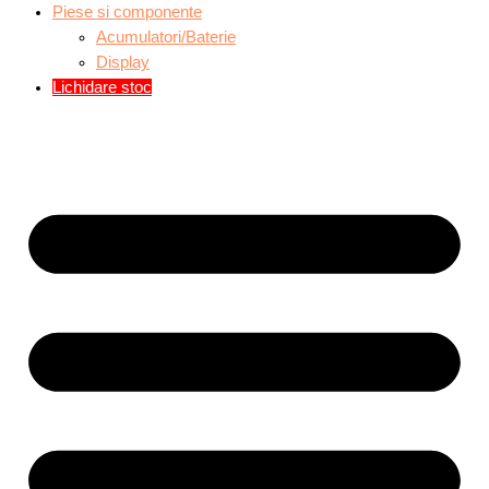
Piese si componente
Acumulatori/Baterie
Display
Lichidare stoc