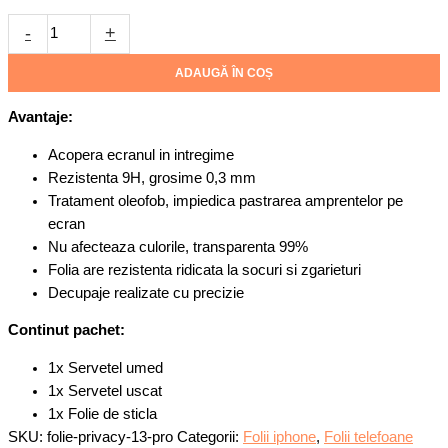
sticla
-
+
pentru
iPhone
ADAUGĂ ÎN COȘ
13
Pro
Avantaje:
Acopera ecranul in intregime
Rezistenta 9H, grosime 0,3 mm
Tratament oleofob, impiedica pastrarea amprentelor pe
ecran
Nu afecteaza culorile, transparenta 99%
Folia are rezistenta ridicata la socuri si zgarieturi
Decupaje realizate cu precizie
Continut pachet:
1x Servetel umed
1x Servetel uscat
1x Folie de sticla
SKU:
folie-privacy-13-pro
Categorii:
Folii iphone
,
Folii telefoane