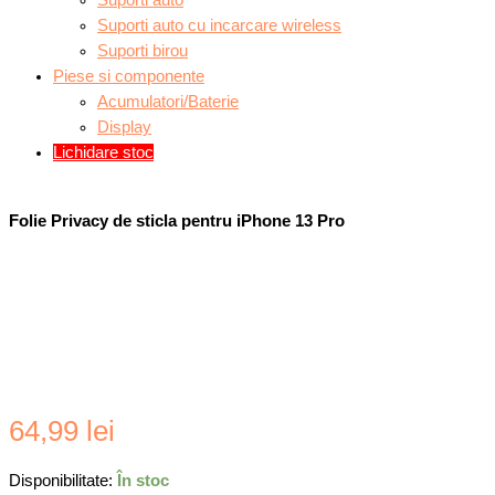
Suporti auto
Suporti auto cu incarcare wireless
Suporti birou
Piese si componente
Acumulatori/Baterie
Display
Lichidare stoc
Folie Privacy de sticla pentru iPhone 13 Pro
Cantitate
64,99
lei
Folie
Privacy
Disponibilitate:
În stoc
de