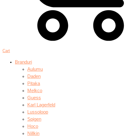
Cart
Branduri
Aulumu
Daden
Pitaka
Melkco
Guess
Karl Lagerfeld
Lussoloop
Spigen
Hoco
Nillkin