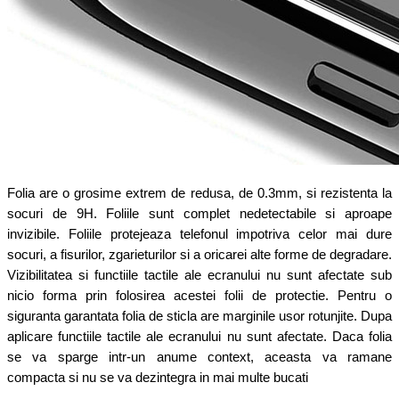
Folia are o grosime extrem de redusa, de 0.3mm, si rezistenta la
socuri de 9H. Foliile sunt complet nedetectabile si aproape
invizibile. Foliile protejeaza telefonul impotriva celor mai dure
socuri, a fisurilor, zgarieturilor si a oricarei alte forme de degradare.
Vizibilitatea si functiile tactile ale ecranului nu sunt afectate sub
nicio forma prin folosirea acestei folii de protectie. Pentru o
siguranta garantata folia de sticla are marginile usor rotunjite. Dupa
aplicare functiile tactile ale ecranului nu sunt afectate. Daca folia
se va sparge intr-un anume context, aceasta va ramane
compacta si nu se va dezintegra in mai multe bucati