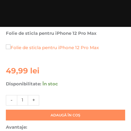
Folie de sticla pentru iPhone 12 Pro Max
Cantitate
49,99
lei
Folie
de
Disponibilitate:
În stoc
sticla
pentru
-
+
iPhone
12
Pro
ADAUGĂ ÎN COȘ
Max
Avantaje: