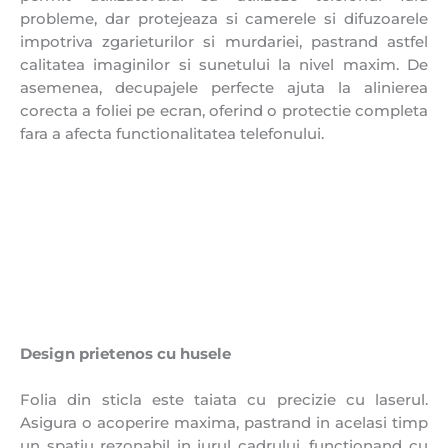
probleme, dar protejeaza si camerele si difuzoarele
impotriva zgarieturilor si murdariei, pastrand astfel
calitatea imaginilor si sunetului la nivel maxim. De
asemenea, decupajele perfecte ajuta la alinierea
corecta a foliei pe ecran, oferind o protectie completa
fara a afecta functionalitatea telefonului.
Design prietenos cu husele
Folia din sticla
este taiata cu precizie cu laserul.
Asigura o acoperire maxima, pastrand in acelasi timp
un spatiu rezonabil in jurul cadrului, functionand cu