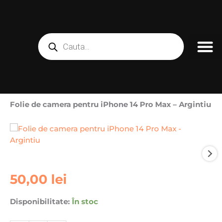
Skip
to
content
Products
search
Folie de camera pentru iPhone 14 Pro Max – Argintiu
Cantitate
50,00
lei
Folie
de
Disponibilitate:
În stoc
camera
pentru