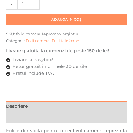
-
+
iPhone
14
Pro
ADAUGĂ ÎN COȘ
Max
-
SKU:
folie-camera-14promax-argintiu
Argintiu
Categorii:
Folii camera
,
Folii telefoane
Livrare gratuita la comenzi de peste 150 de lei!
Livrare la easybox!
Retur gratuit in primele 30 de zile
Pretul include TVA
Descriere
Recenzii (0)
Foliile din sticla pentru obiectivul camerei reprezinta