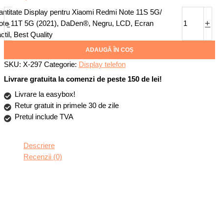
antitate Display pentru Xiaomi Redmi Note 11S 5G/
-
+
ote 11T 5G (2021), DaDen®, Negru, LCD, Ecran
ctil, Best Quality
ADAUGĂ ÎN COȘ
SKU:
X-297
Categorie:
Display telefon
Livrare gratuita la comenzi de peste 150 de lei!
Livrare la easybox!
Retur gratuit in primele 30 de zile
Pretul include TVA
Descriere
Recenzii (0)