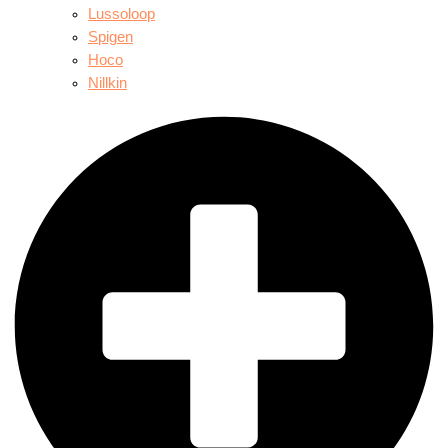
Lussoloop
Spigen
Hoco
Nillkin