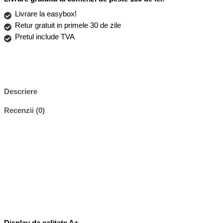
Negru,
LCD,
Livrare la easybox!
Ecran
Retur gratuit in primele 30 de zile
Tactil,
Pretul include TVA
Best
Quality
Descriere
Recenzii (0)
Display de calitate A+