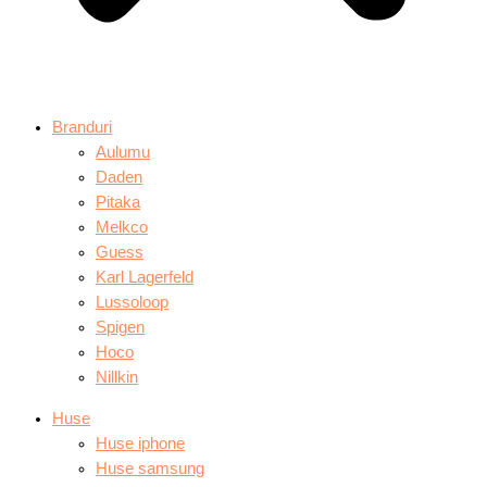
Branduri
Aulumu
Daden
Pitaka
Melkco
Guess
Karl Lagerfeld
Lussoloop
Spigen
Hoco
Nillkin
Huse
Huse iphone
Huse samsung