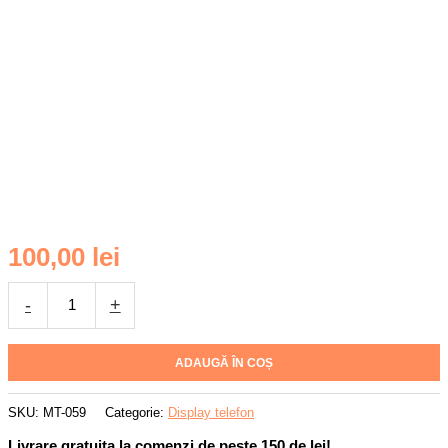
Cantitate
100,00
lei
Display
pentru
-
+
Motorola
Moto
E13
ADAUGĂ ÎN COȘ
4G
(2023),
SKU:
MT-059
Categorie:
Display telefon
DaDen®,
Livrare gratuita la comenzi de peste 150 de lei!