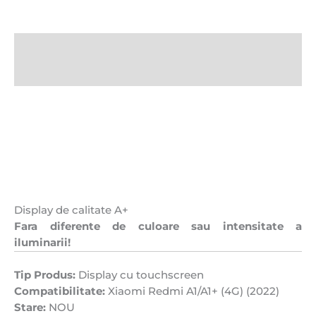
Tactil,
Best
Quality
Descriere
Recenzii (0)
Display de calitate A+
Fara diferente de culoare sau intensitate a
iluminarii!
Tip Produs:
Display cu touchscreen
Compatibilitate:
Xiaomi Redmi A1/A1+ (4G) (2022)
Stare:
NOU