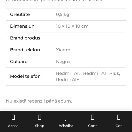
Greutate
0,5 kg
Dimensiuni
10 × 10 × 10 cm
Brand produs
Brand telefon
Xiaomi
Culoare:
Negru
Redmi A1, Redmi A1 Plus,
Model telefon
Redmi A1+
Nu există recenzii până acum.
Fii primul care scrii o recenzie
Acasa
Shop
Wishlist
Cont
Cos
pentru „Display cu rama pentru