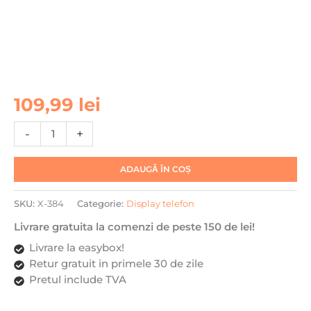
Cantitate
109,99
lei
Display
cu
-
+
rama
pentru
ADAUGĂ ÎN COȘ
Xiaomi
Redmi
SKU:
X-384
Categorie:
Display telefon
A1/A1+
(4G)
Livrare gratuita la comenzi de peste 150 de lei!
(2022),
Livrare la easybox!
DaDen®,
Retur gratuit in primele 30 de zile
Negru,
Pretul include TVA
LCD,
Ecran