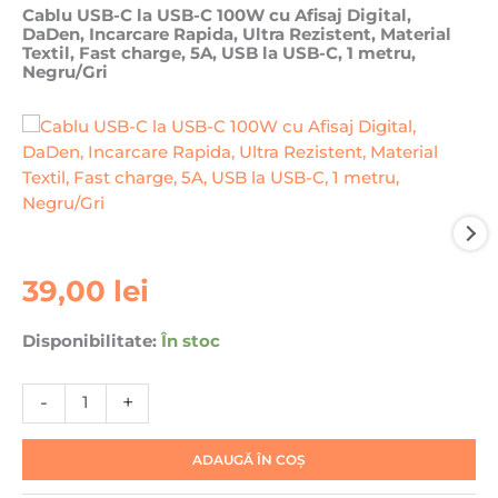
Cablu USB-C la USB-C 100W cu Afisaj Digital,
DaDen, Incarcare Rapida, Ultra Rezistent, Material
Textil, Fast charge, 5A, USB la USB-C, 1 metru,
Negru/Gri
Cantitate
39,00
lei
Cablu
USB-
Disponibilitate:
În stoc
C
la
-
+
USB-
C
100W
ADAUGĂ ÎN COȘ
cu