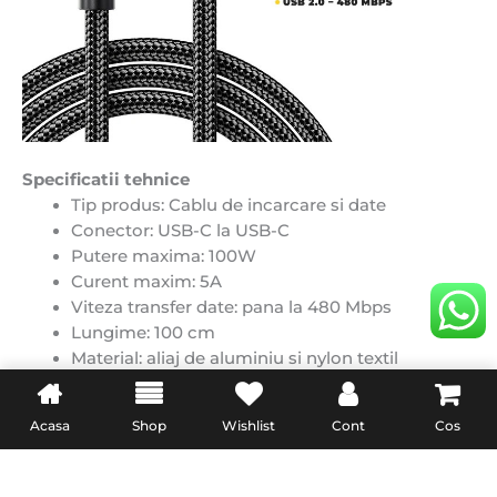
Specificatii tehnice
Tip produs: Cablu de incarcare si date
Conector: USB-C la USB-C
Putere maxima: 100W
Curent maxim: 5A
Viteza transfer date: pana la 480 Mbps
Lungime: 100 cm
Material: aliaj de aluminiu si nylon textil
Acasa
Shop
Wishlist
Cont
Cos
INFO: Imaginile sunt cu titlu de prezentare. In functie
de lotul de productie, pot exista diferente minore de
nuanta sau detalii de design.