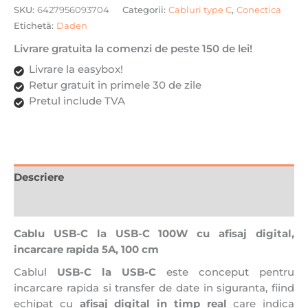
Afisaj
SKU:
6427956093704
Categorii:
Cabluri type C
,
Conectica
Digital,
Etichetă:
Daden
DaDen,
Livrare gratuita la comenzi de peste 150 de lei!
Incarcare
Rapida,
Livrare la easybox!
Ultra
Retur gratuit in primele 30 de zile
Rezistent,
Pretul include TVA
Material
Textil,
Fast
charge,
Descriere
5A,
USB
Recenzii (0)
la
USB-
Cablu USB-C la USB-C 100W cu afisaj digital,
C,
incarcare rapida 5A, 100 cm
1
Cablul
USB-C la USB-C
este conceput pentru
metru,
incarcare rapida si transfer de date in siguranta, fiind
Negru/Gri
echipat cu
afisaj digital in timp real
care indica