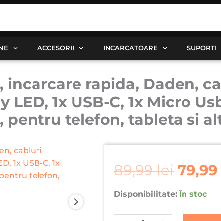
ANE
ACCESORII
INCARCATOARE
SUPORTI
 incarcare rapida, Daden, cab
ay LED, 1x USB-C, 1x Micro Usb
pentru telefon, tableta si al
Prețu
Cantitate
inițial
Baterie
89,99
lei
79,99
a
externa
fost:
10000
Disponibilitate:
În stoc
89,99 
mAh,
incarcare