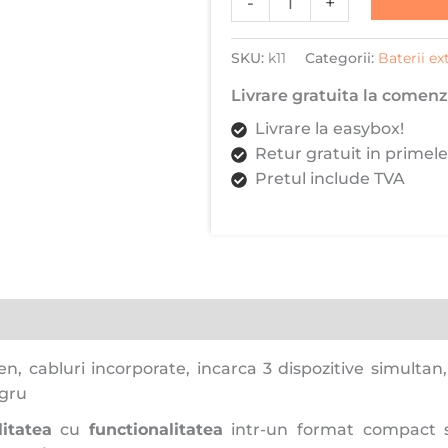
-
+
rapida,
Daden,
cabluri
SKU:
k11
Categorii:
Baterii ex
incorporate,
Livrare gratuita la comenzi
incarca
Livrare la easybox!
3
Retur gratuit in primele
dispozitive
Pretul include TVA
simultan,
display
LED,
1x
USB-
C,
1x
Micro
, cabluri incorporate, incarca 3 dispozitive simulta
Usb,
egru
1x
litatea
cu
functionalitatea
intr-un format compact s
Lightning,