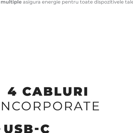
e multiple
asigura energie pentru toate dispozitivele tale
QuickCharge
/
Fast
Charge,
pentru
telefon,
tableta
si
alte
dispozitive,
negru