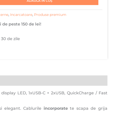
ADAUGĂ ÎN COȘ
terne
,
Incarcatoare
,
Produse premium
 de peste 150 de lei!
 30 de zile
n, display LED, 1xUSB-C + 2xUSB, QuickCharge / Fast
i elegant. Cablurile
incorporate
te scapa de grija