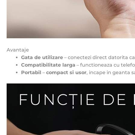
Avantaje
Gata de utilizare
– conectezi direct datorita ca
Compatibilitate larga
– functioneaza cu telefo
Portabil
–
compact si usor
, incape in geanta s