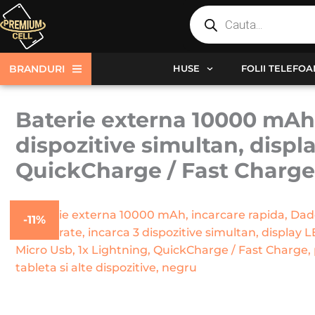
Products
Skip
search
to
content
BRANDURI
HUSE
FOLII TELEFO
Baterie externa 10000 mAh,
dispozitive simultan, displ
QuickCharge / Fast Charge, 
-11%