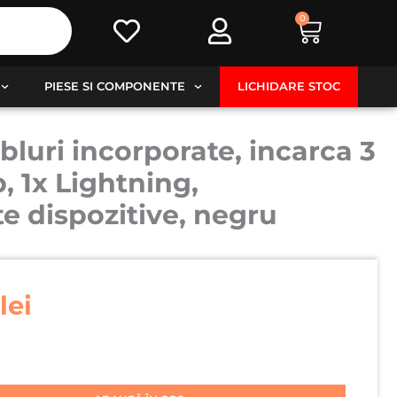
0
Cart
PIESE SI COMPONENTE
LICHIDARE STOC
luri incorporate, incarca 3
, 1x Lightning,
te dispozitive, negru
l
Prețul
curent
lei
este:
79,99 lei.
lei.