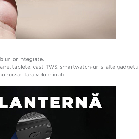
blurilor integrate.
ane, tablete, casti TWS, smartwatch-uri si alte gadgetu
au rucsac fara volum inutil.