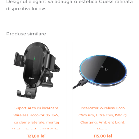
Designul elegant va adăuga o estetică Guess rafinată
dispozitivului dvs.
Produse similare
Suport Auto cu incarcare
Incarcator Wireless Hoco
Wireless Hoco CA105, 15W,
CW6 Pro, Ultra Thin, 15W, Qi
cu cleme laterale, montaj
Charging, Ambient Light,
Ventilatie, cablu USB-C, 1m,
Negru
121,00
lei
115,00
lei
AutoAlign, Negru