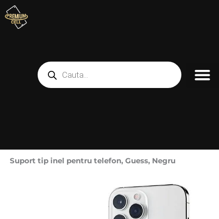
Skip
to
content
Products
search
Suport tip inel pentru telefon, Guess, Negru