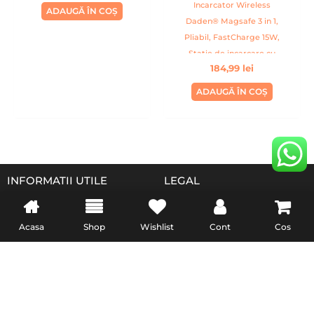
Incarcator Wireless
ADAUGĂ ÎN COȘ
Daden® Magsafe 3 in 1,
Pliabil, FastCharge 15W,
Statie de incarcare cu
184,99
lei
Magsafe, compatibil cu
Iphone, Samsung, Huawei,
ADAUGĂ ÎN COȘ
Oppo, Xiaomi, Apple Watch,
Airpods Pro, Galaxy Buds,
TWS, Alb
INFORMATII UTILE
LEGAL
Livrare
Termeni & Conditii
Acasa
Shop
Wishlist
Cont
Cos
Politica de retur
Confidentialitate
Formular de retur
Politica Cookies
Garanție și conformitate
reclamatiisal.anpc.ro