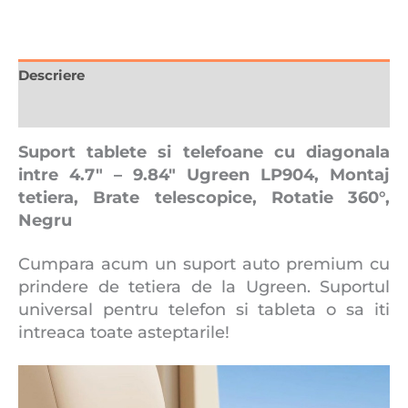
telescopice,
Rotatie
360°,
Negru
Descriere
Recenzii (0)
Suport tablete si telefoane cu diagonala
intre 4.7″ – 9.84″ Ugreen LP904, Montaj
tetiera, Brate telescopice, Rotatie 360°,
Negru
Cumpara acum un suport auto premium cu
prindere de tetiera de la Ugreen. Suportul
universal pentru telefon si tableta o sa iti
intreaca toate asteptarile!