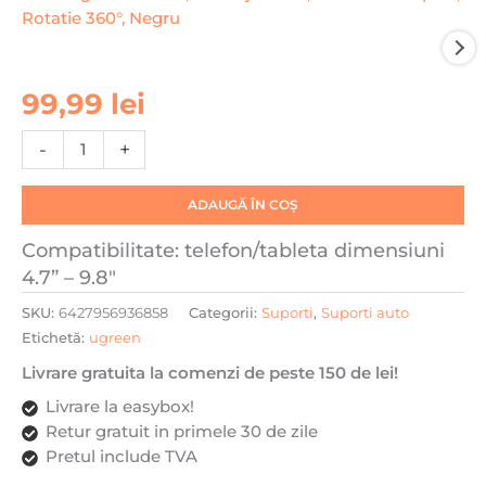
Cantitate
99,99
lei
Suport
tablete
-
+
si
telefoane
ADAUGĂ ÎN COȘ
cu
diagonala
Compatibilitate: telefon/tableta dimensiuni
intre
4.7” – 9.8″
4.7"
SKU:
6427956936858
Categorii:
Suporti
,
Suporti auto
-
Etichetă:
ugreen
9.84"
Ugreen
Livrare gratuita la comenzi de peste 150 de lei!
LP904,
Livrare la easybox!
Montaj
Retur gratuit in primele 30 de zile
tetiera,
Pretul include TVA
Brate