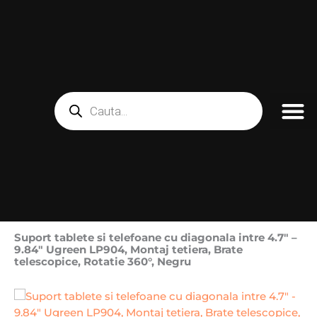
Skip
to
content
Products
search
Suport tablete si telefoane cu diagonala intre 4.7″ –
9.84″ Ugreen LP904, Montaj tetiera, Brate
telescopice, Rotatie 360°, Negru