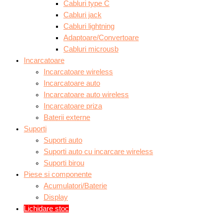
Cabluri type C
Cabluri jack
Cabluri lightning
Adaptoare/Convertoare
Cabluri microusb
Incarcatoare
Incarcatoare wireless
Incarcatoare auto
Incarcatoare auto wireless
Incarcatoare priza
Baterii externe
Suporti
Suporti auto
Suporti auto cu incarcare wireless
Suporti birou
Piese si componente
Acumulatori/Baterie
Display
Lichidare stoc