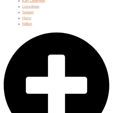
Karl Lagerfeld
Lussoloop
Spigen
Hoco
Nillkin