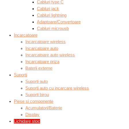
Cabluri type C
Cabluri jack
Cabluri lightning
Adaptoare/Convertoare
Cabluri microusb
Incarcatoare
Incarcatoare wireless
Incarcatoare auto
Incarcatoare auto wireless
Incarcatoare priza
Baterii externe
Suporti
Suporti auto
Suporti auto cu incarcare wireless
Suporti birou
Piese si componente
Acumulatori/Baterie
Display
Lichidare stoc