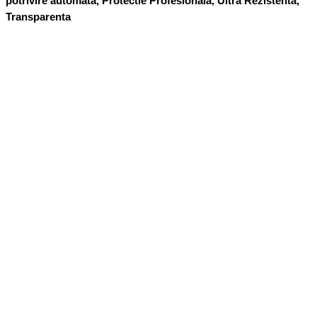
potrivire automata, Protectie Profesionala, Ultra Rezistenta,
Transparenta