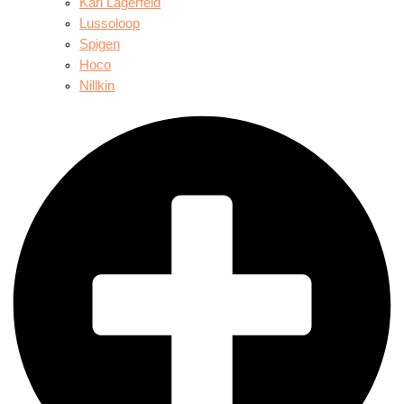
Karl Lagerfeld
Lussoloop
Spigen
Hoco
Nillkin