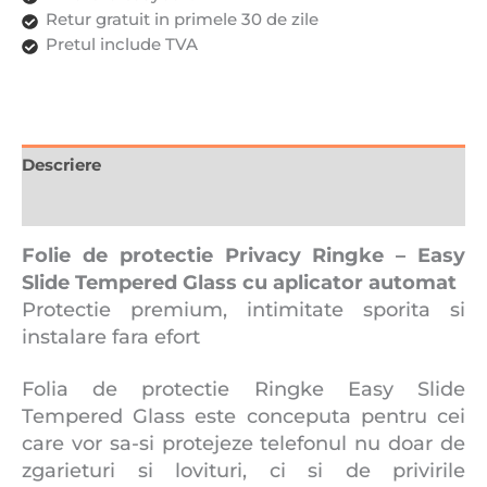
Ringke
Retur gratuit in primele 30 de zile
Easy
Pretul include TVA
Slide,
Kit
de
instalare
usoara
Descriere
si
Recenzii (0)
rapida
cu
Folie de protectie Privacy Ringke – Easy
dispozitiv
Slide Tempered Glass cu aplicator automat
de
Protectie premium, intimitate sporita si
potrivire
automata,
instalare fara efort
Protectie
Profesionala,
Folia de protectie Ringke Easy Slide
Ultra
Tempered Glass este conceputa pentru cei
Rezistenta
care vor sa-si protejeze telefonul nu doar de
zgarieturi si lovituri, ci si de privirile