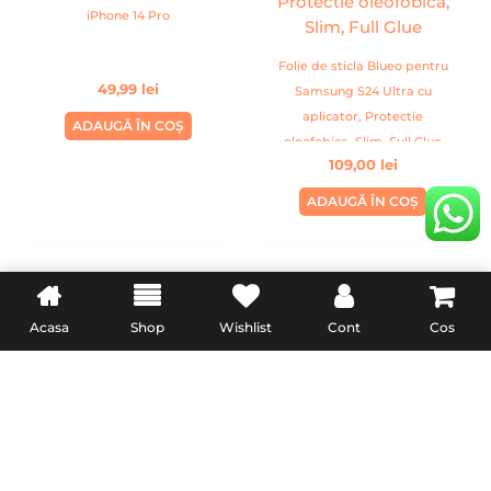
iPhone 14 Pro
Folie de sticla Blueo pentru
49,99
lei
Samsung S24 Ultra cu
aplicator, Protectie
ADAUGĂ ÎN COȘ
oleofobica, Slim, Full Glue
109,00
lei
ADAUGĂ ÎN COȘ
Acasa
Shop
Wishlist
Cont
Cos
INFORMATII UTILE
LEGAL
Livrare
Termeni & Conditii
Politica de retur
Confidentialitate
Formular de retur
Politica Cookies
Garanție și conformitate