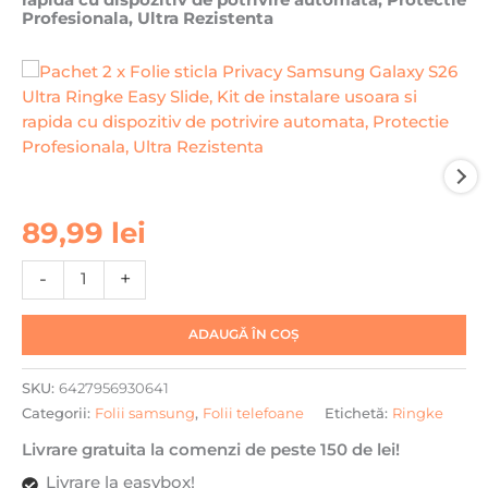
rapida cu dispozitiv de potrivire automata, Protectie
Profesionala, Ultra Rezistenta
Cantitate
89,99
lei
Pachet
2
-
+
x
Folie
ADAUGĂ ÎN COȘ
sticla
Privacy
SKU:
6427956930641
Samsung
Categorii:
Folii samsung
,
Folii telefoane
Etichetă:
Ringke
Galaxy
S26
Livrare gratuita la comenzi de peste 150 de lei!
Ultra
Livrare la easybox!