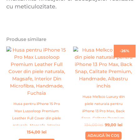
cu meticulozitate.
Produse similare
Prețul
Prețul
-26%
inițial
curent
a
este:
fost:
99,00 lei
134,00 lei.
Husa Melkco Luxury din
Husa pentru iPhone 15 Pro
piele naturala pentru
Max Lussoloop Premium
iPhone 13 Pro Max, Back
Leather Full Cover din piele
Snap, Calitate Premium,
134,00
lei
99,00
lei
naturala, Magsafe, Interior
Handmade, Albastru inchis
154,00
lei
Din Microfibra, Handmade,
ADAUGĂ ÎN COȘ
Fuchsia