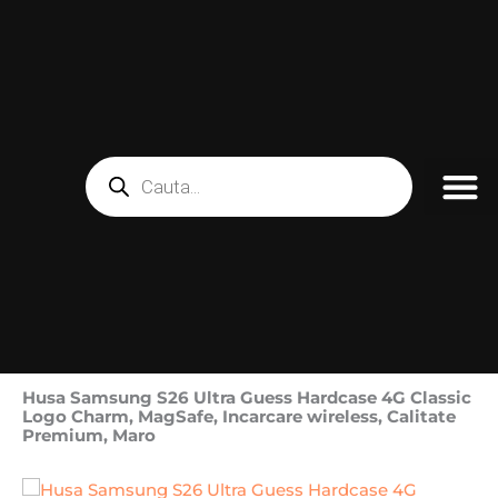
Skip
to
content
Products
search
Husa Samsung S26 Ultra Guess Hardcase 4G Classic
Logo Charm, MagSafe, Incarcare wireless, Calitate
Premium, Maro