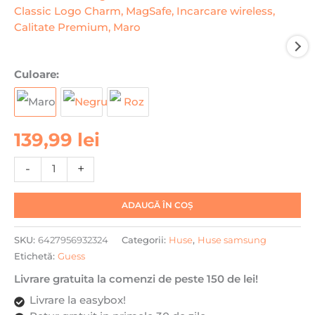
Cantitate
Culoare:
Husa
Samsung
S26
139,99
lei
Ultra
Guess
-
+
Hardcase
4G
Classic
ADAUGĂ ÎN COȘ
Logo
Charm,
SKU:
6427956932324
Categorii:
Huse
,
Huse samsung
MagSafe,
Etichetă:
Guess
Incarcare
Livrare gratuita la comenzi de peste 150 de lei!
wireless,
Calitate
Livrare la easybox!