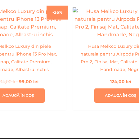
Prețul
Prețul
-26%
inițial
curent
a
este:
fost:
99,00 lei.
134,00 lei.
elkco Luxury din piele
Husa Melkco Luxury di
 pentru iPhone 13 Pro Max,
naturala pentru Airpods P
nap, Calitate Premium,
Pro 2, Finisaj Mat, Calita
made, Albastru inchis
Handmade, Negr
134,00
lei
99,00
lei
124,00
lei
ADAUGĂ ÎN COȘ
ADAUGĂ ÎN COȘ