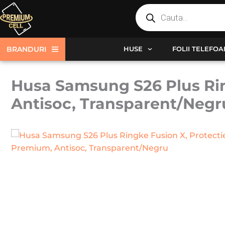
Products
Skip
search
to
content
BRANDURI
HUSE
FOLII TELEFO
Husa Samsung S26 Plus Ring
Antisoc, Transparent/Negr