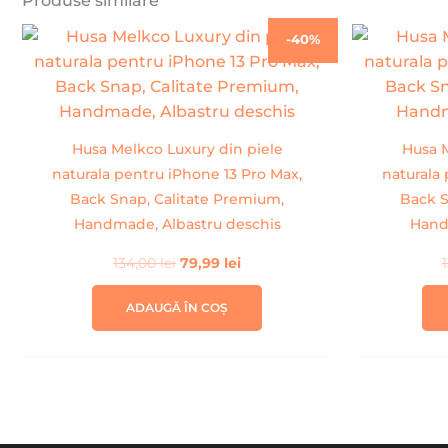
Produse similare
Prețul
Prețul
-40%
inițial
curent
a
este:
fost:
79,99 lei.
134,00 lei.
Husa Melkco Luxury din piele
Husa M
naturala pentru iPhone 13 Pro Max,
naturala
Back Snap, Calitate Premium,
Back S
Handmade, Albastru deschis
Hand
134,00
lei
79,99
lei
ADAUGĂ ÎN COȘ