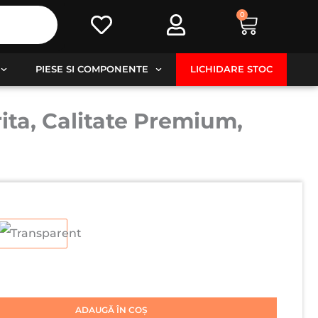
0
Cart
PIESE SI COMPONENTE
LICHIDARE STOC
ita, Calitate Premium,
ADAUGĂ ÎN COȘ