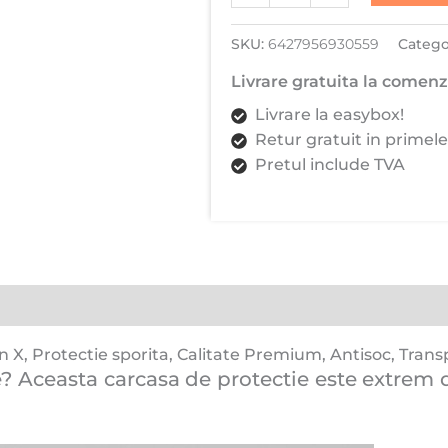
Protectie
SKU:
6427956930559
Catego
sporita,
Calitate
Livrare gratuita la comenzi
Premium,
Livrare la easybox!
Antisoc,
Retur gratuit in primele
Transparent/Negru
Pretul include TVA
X, Protectie sporita, Calitate Premium, Antisoc, Tran
Aceasta carcasa de protectie este extrem de r