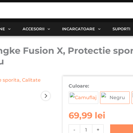
ANE
ACCESORII
INCARCATOARE
SUPORTI
ke Fusion X, Protectie spor
u
Cantitate
Culoare:
Husa
Samsung
S26
Plus
69,99
lei
Ringke
Fusion
-
+
X,