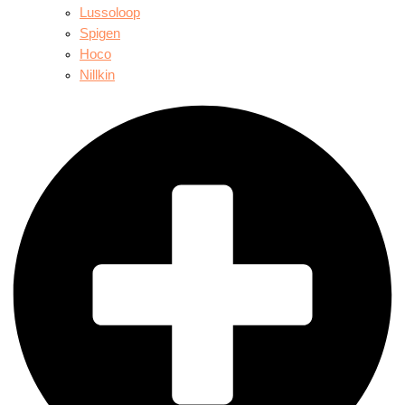
Lussoloop
Spigen
Hoco
Nillkin