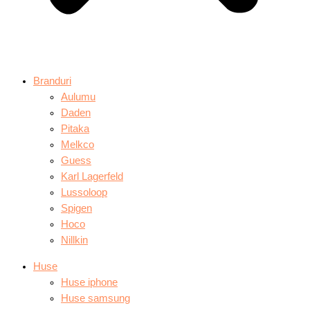
Branduri
Aulumu
Daden
Pitaka
Melkco
Guess
Karl Lagerfeld
Lussoloop
Spigen
Hoco
Nillkin
Huse
Huse iphone
Huse samsung