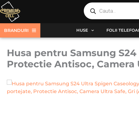
Products
Skip
search
to
content
BRANDURI
HUSE
FOLII TELEFO
Husa pentru Samsung S24 Ul
Protectie Antisoc, Camera U