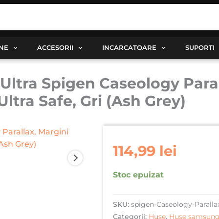
ANE
ACCESORII
INCARCATOARE
SUPORTI
tra Spigen Caseology Parall
ltra Safe, Gri (Ash Grey)
114,99
lei
Stoc epuizat
SKU:
spigen-Caseology-Parallax
Categorii:
Huse
,
Huse samsun