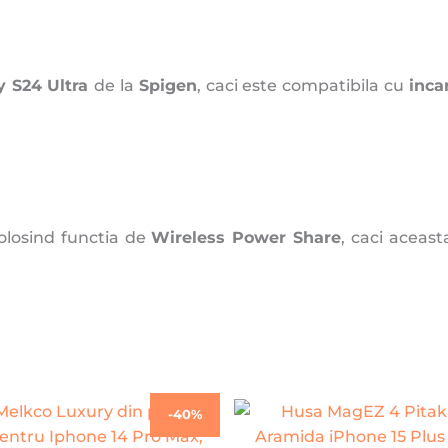
 S24 Ultra
de la
Spigen
, caci este compatibila cu
inca
folosind functia de
Wireless Power Share
, caci aceas
Prețul
Prețul
-40%
inițial
curent
a
este: