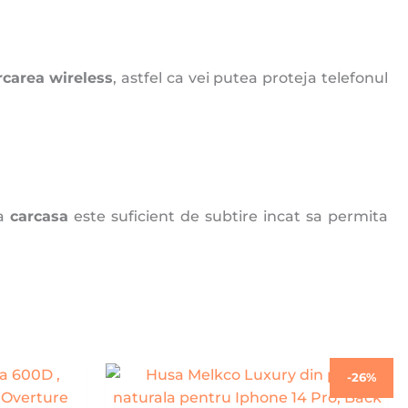
rcarea wireless
, astfel ca vei putea proteja telefonul
ta
carcasa
este suficient de subtire incat sa permita
Prețul
Prețul
-26%
inițial
curent
a
este: