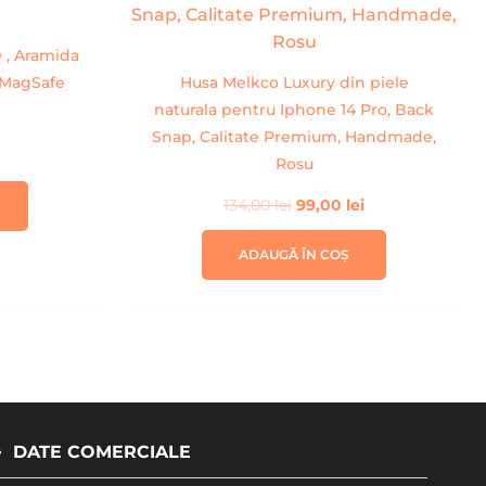
fost:
99,00 lei.
134,00 lei.
 , Aramida
 MagSafe
Husa Melkco Luxury din piele
naturala pentru Iphone 14 Pro, Back
Snap, Calitate Premium, Handmade,
Rosu
134,00
lei
99,00
lei
ADAUGĂ ÎN COȘ
DATE COMERCIALE