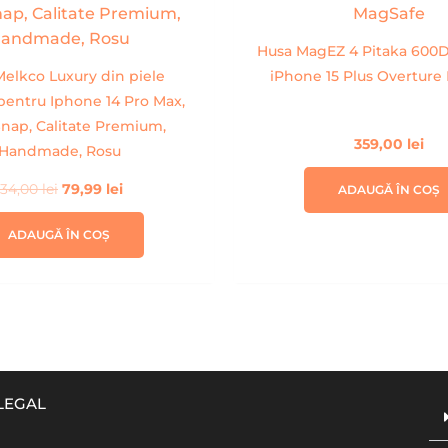
fost:
79,99 lei.
134,00 lei.
Husa MagEZ 4 Pitaka 600D
elkco Luxury din piele
iPhone 15 Plus Overture
pentru Iphone 14 Pro Max,
nap, Calitate Premium,
359,00
lei
Handmade, Rosu
134,00
lei
79,99
lei
ADAUGĂ ÎN COȘ
ADAUGĂ ÎN COȘ
LEGAL