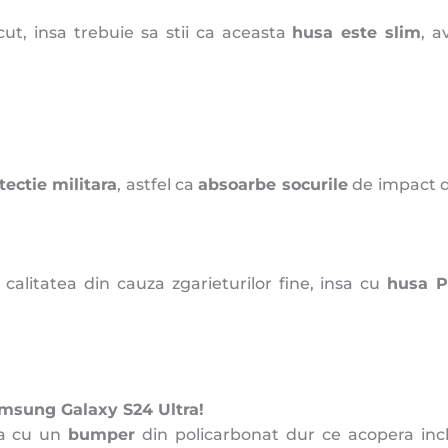
cut, insa trebuie sa stii ca aceasta
husa este slim
, 
tectie militara
, astfel ca
absoarbe socurile
de impact dat
d calitatea din cauza zgarieturilor fine, insa cu
husa P
msung Galaxy S24 Ultra!
ta cu un
bumper
din policarbonat dur ce acopera incl