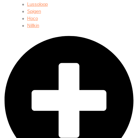
Lussoloop
Spigen
Hoco
Nillkin